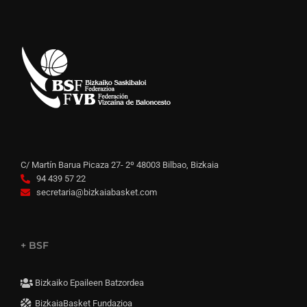
C/ Martín Barua Picaza 27- 2º 48003 Bilbao, Bizkaia
94 439 57 22
secretaria@bizkaiabasket.com
+ BSF
Bizkaiko Epaileen Batzordea
BizkaiaBasket Fundazioa