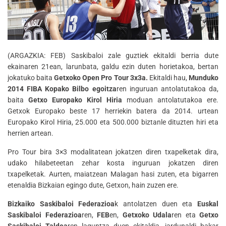
(ARGAZKIA: FEB) Saskibaloi zale guztiek ekitaldi berria dute
ekainaren 21ean, larunbata, galdu ezin duten horietakoa, bertan
jokatuko baita
Getxoko Open Pro Tour 3x3a.
Ekitaldi hau,
Munduko
2014 FIBA Kopako Bilbo egoitza
ren inguruan antolatutakoa da,
baita
Getxo Europako Kirol Hiria
moduan antolatutakoa ere.
Getxok Europako beste 17 herriekin batera da 2014. urtean
Europako Kirol Hiria, 25.000 eta 500.000 biztanle dituzten hiri eta
herrien artean.
Pro Tour bira 3×3 modalitatean jokatzen diren txapelketak dira,
udako hilabeteetan zehar kosta inguruan jokatzen diren
txapelketak. Aurten, maiatzean Malagan hasi zuten, eta bigarren
etenaldia Bizkaian egingo dute, Getxon, hain zuzen ere.
Bizkaiko Saskibaloi Federazioa
k antolatzen duen eta
Euskal
Saskibaloi Federazioa
ren,
FEB
en,
Getxoko Udala
ren eta
Getxo
Saskibaloi Taldea
ren laguntza duen ekitaldia, jardunaldi bakar