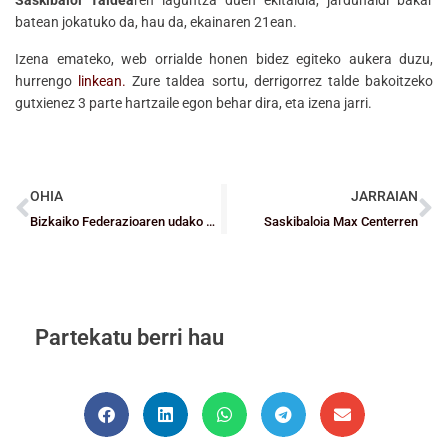
batean jokatuko da, hau da, ekainaren 21ean.
Izena emateko, web orrialde honen bidez egiteko aukera duzu,
hurrengo
linkean.
Zure taldea sortu, derrigorrez talde bakoitzeko
gutxienez 3 parte hartzaile egon behar dira, eta izena jarri.
OHIA
JARRAIAN
Bizkaiko Federazioaren udako ordutegia
Saskibaloia Max Centerren
Partekatu berri hau