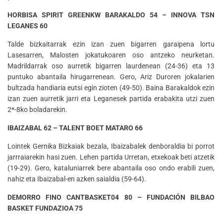
HORBISA SPIRIT GREENKW BARAKALDO 54 – INNOVA TSN
LEGANES 60
Talde bizkaitarrak ezin izan zuen bigarren garaipena lortu
Lasesarren, Malosten jokatukoaren oso antzeko neurketan.
Madrildarrak oso aurretik bigarren laurdenean (24-36) eta 13
puntuko abantaila hirugarrenean. Gero, Ariz Duroren jokalarien
bultzada handiaria eutsi egin zioten (49-50). Baina Barakaldok ezin
izan zuen aurretik jarri eta Leganesek partida erabakita utzi zuen
2*-8ko boladarekin.
IBAIZABAL 62 – TALENT BOET MATARO 66
Lointek Gernika Bizkaiak bezala, Ibaizabalek denboraldia bi porrot
jarrraiarekin hasi zuen. Lehen partida Urretan, etxekoak beti atzetik
(19-29). Gero, kataluniarrek bere abantaila oso ondo erabili zuen,
nahiz eta Ibaizabal-en azken saialdia (59-64).
DEMORRO FINO CANTBASKET04 80 – FUNDACIÓN BILBAO
BASKET FUNDAZIOA 75