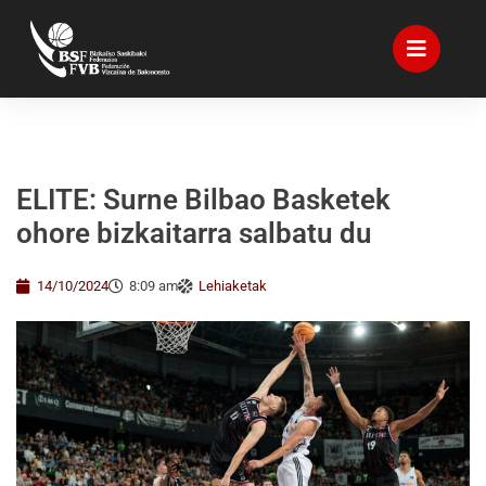
ELITE: Surne Bilbao Basketek
ohore bizkaitarra salbatu du
14/10/2024
8:09 am
Lehiaketak