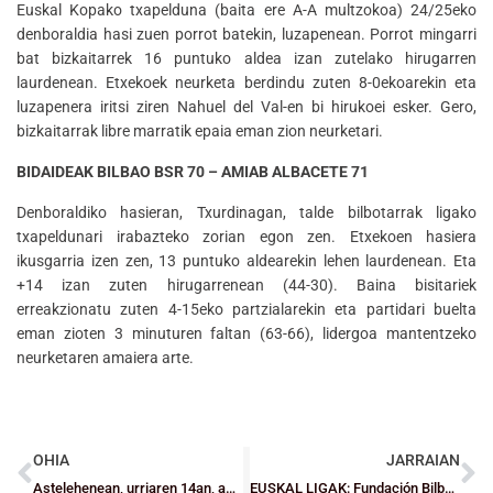
Euskal Kopako txapelduna (baita ere A-A multzokoa) 24/25eko
denboraldia hasi zuen porrot batekin, luzapenean. Porrot mingarri
bat bizkaitarrek 16 puntuko aldea izan zutelako hirugarren
laurdenean. Etxekoek neurketa berdindu zuten 8-0ekoarekin eta
luzapenera iritsi ziren Nahuel del Val-en bi hirukoei esker. Gero,
bizkaitarrak libre marratik epaia eman zion neurketari.
BIDAIDEAK BILBAO BSR 70 – AMIAB ALBACETE 71
Denboraldiko hasieran, Txurdinagan, talde bilbotarrak ligako
txapeldunari irabazteko zorian egon zen. Etxekoen hasiera
ikusgarria izen zen, 13 puntuko aldearekin lehen laurdenean. Eta
+14 izan zuten hirugarrenean (44-30). Baina bisitariek
erreakzionatu zuten 4-15eko partzialarekin eta partidari buelta
eman zioten 3 minuturen faltan (63-66), lidergoa mantentzeko
neurketaren amaiera arte.
OHIA
JARRAIAN
Astelehenean, urriaren 14an, amaitzen da Saskibaloi Entrenatzailearen Erdi Mailako Hasierako Ikastaroan izena emateko epea
EUSKAL LIGAK: Fundación Bilbao Basket Fundazioa kadeteek Baskonia zapaldu zuten