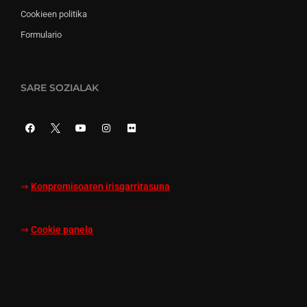
Cookieen politika
Formulario
SARE SOZIALAK
⇒
Konpromisoaren irisgarritasuna
⇒
Cookie panela