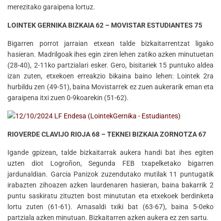
merezitako garaipena lortuz.
LOINTEK GERNIKA BIZKAIA 62 – MOVISTAR ESTUDIANTES 75
Bigarren porrot jarraian etxean talde bizkaitarrentzat ligako
hasieran. Madrilgoak ihes egin ziren lehen zatiko azken minutuetan
(28-40), 2-11ko partzialari esker. Gero, bisitariek 15 puntuko aldea
izan zuten, etxekoen erreakzio bikaina baino lehen: Lointek 2ra
hurbildu zen (49-51), baina Movistarrek ez zuen aukerarik eman eta
garaipena itxi zuen 0-9koarekin (51-62).
RIOVERDE CLAVIJO RIOJA 68 – TEKNEI BIZKAIA ZORNOTZA 67
Igande gpizean, talde bizkaitarrak aukera handi bat ihes egiten
uzten diot Logroñon, Segunda FEB txapelketako bigarren
jardunaldian. Garcia Panizok zuzendutako mutilak 11 puntugatik
irabazten zihoazen azken laurdenaren hasieran, baina bakarrik 2
puntu saskiratu zituzten bost minututan eta etxekoek berdinketa
lortu zuten (61-61). Arnasaldi txiki bat (63-67), baina 5-0eko
partziala azken minutuan. Bizkaitarren azken aukera ez zen sartu.