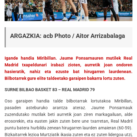
ARGAZKIA: acb Photo / Aitor Arrizabalaga
Igande handia Miribillan. Jaume Ponsarnauren mutilek Real
Madrid txapeldunari irabazi zioten, aurretik joan ondoren
hasieratik, nahiz eta ezuste bat hirugarren laurdenean.
Bilbotarrek gure elite taldeetako garaipen bakarra lortu zuten.
SURNE BILBAO BASKET 83 – REAL MADRID 79
Oso garaipen handia talde bilbotarrak lortutakoa Miribillan,
pasaden asteburuko arantza ateraz. Jaume Ponsarnauk
zuzendutako mutilak beti aurretik joan ziren markagailuan, alde
erosorekin, eta eusten jakin zuten bere une txarretan, Real Madril
puntu batera hurbildu zenean hirugarren laurden amaieran (60-59).
Bizkaitarrek lezioa Murtziatik ikasia zuten eta ez zuten lidergoa utzi,