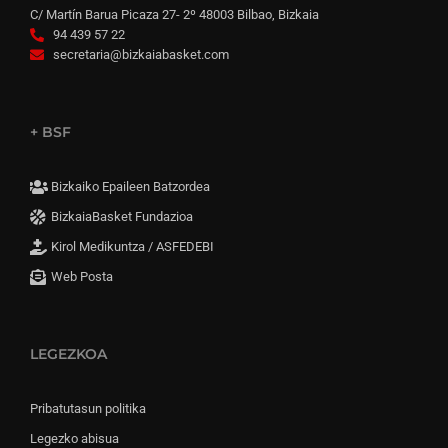
C/ Martín Barua Picaza 27- 2º 48003 Bilbao, Bizkaia
94 439 57 22
secretaria@bizkaiabasket.com
+ BSF
Bizkaiko Epaileen Batzordea
BizkaiaBasket Fundazioa
Kirol Medikuntza / ASFEDEBI
Web Posta
LEGEZKOA
Pribatutasun politika
Legezko abisua