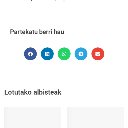
Partekatu berri hau
Lotutako albisteak