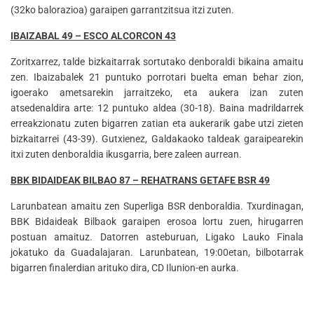
(32ko balorazioa) garaipen garrantzitsua itzi zuten.
IBAIZABAL 49 – ESCO ALCORCON 43
Zoritxarrez, talde bizkaitarrak sortutako denboraldi bikaina amaitu
zen. Ibaizabalek 21 puntuko porrotari buelta eman behar zion,
igoerako ametsarekin jarraitzeko, eta aukera izan zuten
atsedenaldira arte: 12 puntuko aldea (30-18). Baina madrildarrek
erreakzionatu zuten bigarren zatian eta aukerarik gabe utzi zieten
bizkaitarrei (43-39). Gutxienez, Galdakaoko taldeak garaipearekin
itxi zuten denboraldia ikusgarria, bere zaleen aurrean.
BBK BIDAIDEAK BILBAO 87 – REHATRANS GETAFE BSR 49
Larunbatean amaitu zen Superliga BSR denboraldia. Txurdinagan,
BBK Bidaideak Bilbaok garaipen erosoa lortu zuen, hirugarren
postuan amaituz. Datorren asteburuan, Ligako Lauko Finala
jokatuko da Guadalajaran. Larunbatean, 19:00etan, bilbotarrak
bigarren finalerdian arituko dira, CD Ilunion-en aurka.