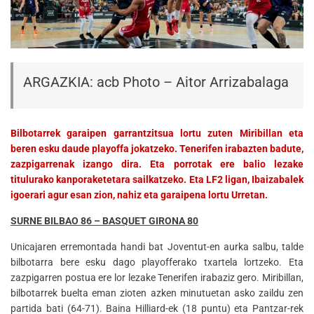
ARGAZKIA: acb Photo – Aitor Arrizabalaga
Bilbotarrek garaipen garrantzitsua lortu zuten Miribillan eta
beren esku daude playoffa jokatzeko. Tenerifen irabazten badute,
zazpigarrenak izango dira. Eta porrotak ere balio lezake
titulurako kanporaketetara sailkatzeko. Eta LF2 ligan, Ibaizabalek
igoerari agur esan zion, nahiz eta garaipena lortu Urretan.
SURNE BILBAO 86 – BASQUET GIRONA 80
Unicajaren erremontada handi bat Joventut-en aurka salbu, talde
bilbotarra bere esku dago playofferako txartela lortzeko. Eta
zazpigarren postua ere lor lezake Tenerifen irabaziz gero. Miribillan,
bilbotarrek buelta eman zioten azken minutuetan asko zaildu zen
partida bati (64-71). Baina Hilliard-ek (18 puntu) eta Pantzar-rek