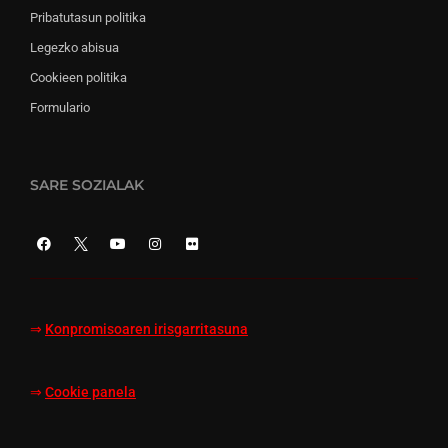
Pribatutasun politika
Legezko abisua
Cookieen politika
Formulario
SARE SOZIALAK
⇒
Konpromisoaren irisgarritasuna
⇒
Cookie panela