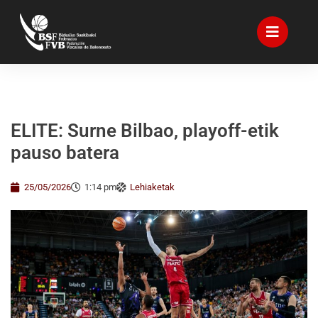
ELITE: Surne Bilbao, playoff-etik
pauso batera
25/05/2026
1:14 pm
Lehiaketak