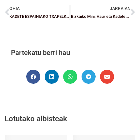
OHIA
JARRAIAN
KADETE ESPAINIAKO TXAPELKETA: Denboraldiaren amaiera gure taldeentzat
Bizkaiko Mini, Haur eta Kadete mailako aurreselekzioak ekainaren 7an hasiko dira lanean
Partekatu berri hau
Lotutako albisteak