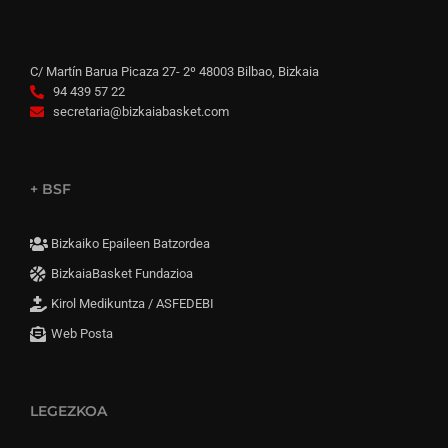
C/ Martín Barua Picaza 27- 2º 48003 Bilbao, Bizkaia
94 439 57 22
secretaria@bizkaiabasket.com
+ BSF
Bizkaiko Epaileen Batzordea
BizkaiaBasket Fundazioa
Kirol Medikuntza / ASFEDEBI
Web Posta
LEGEZKOA