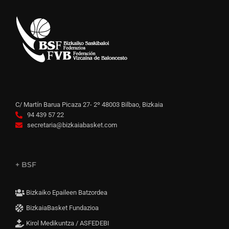
C/ Martín Barua Picaza 27- 2º 48003 Bilbao, Bizkaia
94 439 57 22
secretaria@bizkaiabasket.com
+ BSF
Bizkaiko Epaileen Batzordea
BizkaiaBasket Fundazioa
Kirol Medikuntza / ASFEDEBI