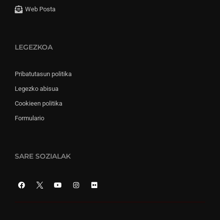
Web Posta
LEGEZKOA
Pribatutasun politika
Legezko abisua
Cookieen politika
Formulario
SARE SOZIALAK