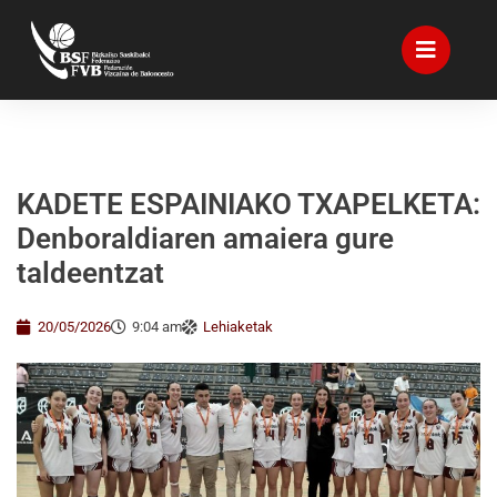
KADETE ESPAINIAKO TXAPELKETA:
Denboraldiaren amaiera gure
taldeentzat
20/05/2026
9:04 am
Lehiaketak