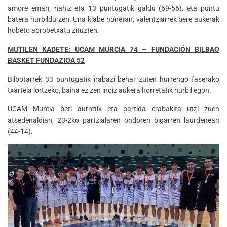
amore eman, nahiz eta 13 puntugatik galdu (69-56), eta puntu
batera hurbildu zen. Una klabe honetan, valentziarrek bere aukerak
hobeto aprobetxatu zituzten.
MUTILEN KADETE: UCAM MURCIA 74 – FUNDACIÓN BILBAO
BASKET FUNDAZIOA 52
Bilbotarrek 33 puntugatik irabazi behar zuten hurrengo faserako
txartela lortzeko, baina ez zen inoiz aukera horretatik hurbil egon.
UCAM Murcia beti aurretik eta partida erabakita utzi zuen
atsedenaldian, 23-2ko partzialaren ondoren bigarren laurdenean
(44-14).