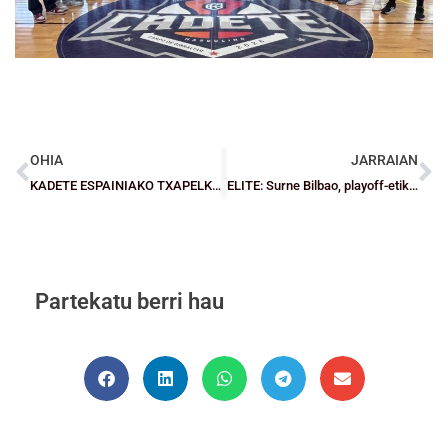
OHIA
JARRAIAN
KADETE ESPAINIAKO TXAPELKETA: Garaipen bikoitza, azken jardunaldi klabearen zain
ELITE: Surne Bilbao, playoff-etik pauso batera
Partekatu berri hau