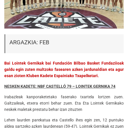
ARGAZKIA: FEB
Bai Lointek Gernikak bai Fundación Bilbao Basket Fundaziioak
galdu egin zuten multzoko fasearen azken jardunaldian eta agur
esan zioten Kluben Kadete Espainiako Txapelketari.
NESKEN KADETE: NBF CASTELLÓ 79 – LOINTEK GERNIKA 74
Irabazleak kanporaketetako faserako txartela lortzen zuen.
Galtzaileak, etxera etorri behar zuen. Eta Eta Lointek Gernikako
neskek maletak prestatu behar izan zituzten
Lehen laurden parekatua eta Castello ihes egin zen, 12 puntuko
aldea sartzeko azken laurdenean (59-47). Lointek Gernikak ez zuen