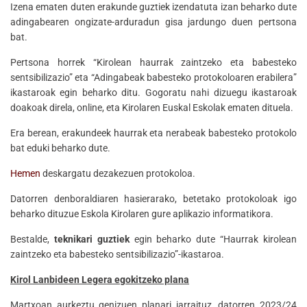
Izena ematen duten erakunde guztiek izendatuta izan beharko dute
adingabearen ongizate-arduradun gisa jardungo duen pertsona
bat.
Pertsona horrek “Kirolean haurrak zaintzeko eta babesteko
sentsibilizazio” eta “Adingabeak babesteko protokoloaren erabilera”
ikastaroak egin beharko ditu. Gogoratu nahi dizuegu ikastaroak
doakoak direla, online, eta Kirolaren Euskal Eskolak ematen dituela.
Era berean, erakundeek haurrak eta nerabeak babesteko protokolo
bat eduki beharko dute.
Hemen
deskargatu dezakezuen protokoloa.
Datorren denboraldiaren hasierarako, betetako protokoloak igo
beharko dituzue Eskola Kirolaren gure aplikazio informatikora.
Bestalde,
teknikari guztiek
egin beharko dute “Haurrak kirolean
zaintzeko eta babesteko sentsibilizazio”-ikastaroa.
Kirol Lanbideen Legera egokitzeko plana
Martxoan aurkeztu genizuen planari jarraituz, datorren 2023/24