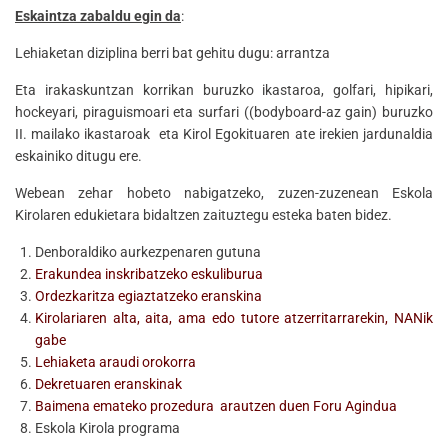
Eskaintza zabaldu egin da
:
Lehiaketan diziplina berri bat gehitu dugu: arrantza
Eta irakaskuntzan korrikan buruzko ikastaroa, golfari, hipikari,
hockeyari, piraguismoari eta surfari ((bodyboard-az gain) buruzko
II. mailako ikastaroak eta Kirol Egokituaren ate irekien jardunaldia
eskainiko ditugu ere.
Webean zehar hobeto nabigatzeko, zuzen-zuzenean Eskola
Kirolaren edukietara bidaltzen zaituztegu esteka baten bidez.
Denboraldiko aurkezpenaren gutuna
Erakundea inskribatzeko eskuliburua
Ordezkaritza egiaztatzeko eranskina
Kirolariaren alta, aita, ama edo tutore atzerritarrarekin, NANik
gabe
Lehiaketa araudi orokorra
Dekretuaren eranskinak
Baimena emateko prozedura arautzen duen Foru Agindua
Eskola Kirola programa