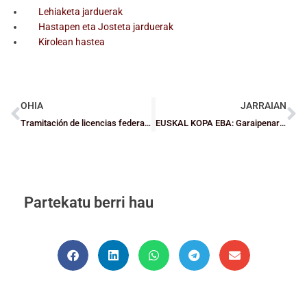
Lehiaketa jarduerak
Hastapen eta Josteta jarduerak
Kirolean hastea
OHIA
JARRAIAN
Tramitación de licencias federativas de categoría infantil a cadete
EUSKAL KOPA EBA: Garaipenarekin estreinatu dira Fundacion Bilbao Basket eta Getxo ST
Partekatu berri hau