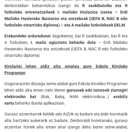
denboraldian beharrezkoa izango da
R saskibaloiko eta R
futboleko entrenatzaileek I. mailako titulazioa izatea – Erdi
Mailako Hasierako Ikastaroa eta antzekoak (UEFA B, NAC B edo
futboleko oinarrizko diploma) – eta A mailako futbolekoek EKLM
.
Erakundeko arduradunei
dagokienez, bai R saskibaloian, bai R eta
A futbolean,
I. maila egiaztatu beharko dute
– Erdi Mailako
Hasierako Ikastaroa eta antzekoak (UEFA B, NAC B edo futboleko
oinarrizko diploma).
Kirolariei lehen aldiz alta ematea gure Eskola Kiroleko
Programan
Gogorarazten dizuegu seme-alabei gure Eskola Kiroleko Programan
lehen aldiz alta eman nahi dieten
gurasoek edo tutoreek ziurtagiri
elektroniko bat
(Bak, Bakq, NAN elektronikoa…)
erabiliz
sartu
beharko dutela aplikazioan.
Guraso atzerritarrek NANik edo AIZrik ez badute eta bide horretatik
alta hartzeko aukerarik ez badute. Denboraldi honetarako, guraso
atzerritar horiek alta eman ahal izango diete beren seme-alabei,