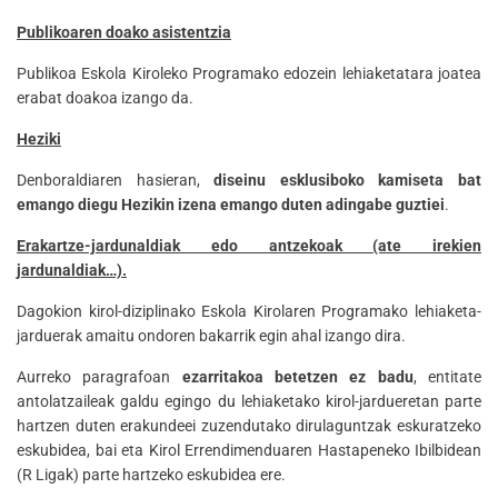
Publikoaren doako asistentzia
Publikoa Eskola Kiroleko Programako edozein lehiaketatara joatea
erabat doakoa izango da.
Heziki
Denboraldiaren hasieran,
diseinu esklusiboko kamiseta bat
emango diegu Hezikin izena emango duten adingabe guztiei
.
Erakartze-jardunaldiak edo antzekoak (ate irekien
jardunaldiak…).
Dagokion kirol-diziplinako Eskola Kirolaren Programako lehiaketa-
jarduerak amaitu ondoren bakarrik egin ahal izango dira.
Aurreko paragrafoan
ezarritakoa betetzen ez badu
, entitate
antolatzaileak galdu egingo du lehiaketako kirol-jardueretan parte
hartzen duten erakundeei zuzendutako dirulaguntzak eskuratzeko
eskubidea, bai eta Kirol Errendimenduaren Hastapeneko Ibilbidean
(R Ligak) parte hartzeko eskubidea ere.