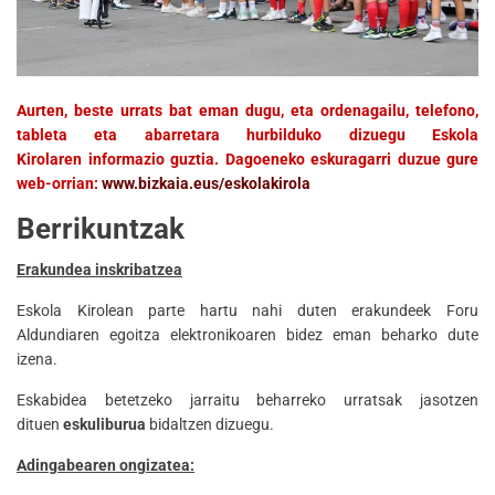
Aurten, beste urrats bat eman dugu, eta ordenagailu, telefono,
tableta eta abarretara hurbilduko dizuegu Eskola
Kirolaren informazio guztia. Dagoeneko eskuragarri duzue gure
web-orrian:
www.bizkaia.eus/eskolakirola
Berrikuntzak
Erakundea inskribatzea
Eskola Kirolean parte hartu nahi duten erakundeek Foru
Aldundiaren egoitza elektronikoaren bidez eman beharko dute
izena.
Eskabidea betetzeko jarraitu beharreko urratsak jasotzen
dituen
eskuliburua
bidaltzen dizuegu.
Adingabearen ongizatea: