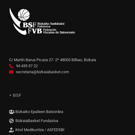
C/ Martín Barua Picaza 27- 2º 48003 Bilbao, Bizkaia
94 439 57 22
secretaria@bizkaiabasket.com
+ BSF
Bizkaiko Epaileen Batzordea
BizkaiaBasket Fundazioa
Kirol Medikuntza / ASFEDEBI