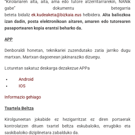
“Kirolariaren alta, aita, ama edo tutore atzerritarrarekin, NANik
gabe” dokumentu betegarria
beteta bidaliz
ek.kudeaketa@bizkaia.eus
helbidera.
Alta baliozkoa
izan dadin, posta elektronikoan aitaren, amaren edo tutorearen
pasaportearen kopia erantsi beharko da.
APP
Denboraldi honetan, teknikariei zuzendutako zatia jarriko dugu
martxan
.
Martxan dagoenean jakinaraziko dizuegu.
Loturetan sakatuz deskarga dezakezue APPa
Android
IOS
Informazio gehiago
Txartela Beltza
Kirolguneetan jokabide ez hezigarritzat ez diren portaerak
kontrolatzen dituen txartel beltza eskubaloiko, errugbiko eta
saskibaloiko diziplinetara zabalduko da.