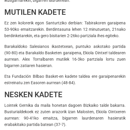
ikusgarriarekin, bigarren laurdenean.
MUTILEN KADETE
Ez zen kolorerik egon Santurtziko derbian: Tabirakoren garaipena
53-90ko emaitzarekin. Berdintasuna lehen 12 minutuetan, 21nako
berdinketarekin, eta gero bisitarien 2-26ko partziala ihes egiteko.
Barakaldoko Salesianos ikastetxean, puntuko askotako partida
(90-80) eta Barakaldo Basketen garaipena, Ekiola Ointxe! taldearen
aurrean. Alex Torralbaren mutilek 16-3ko partziala lortu zuen
bigarren zatiaren hasieran.
Eta Fundación Bilbao Basket-en kadete taldea ere garaipenarekin
estreinatu zen Easoren aurrean (48-84).
NESKEN KADETE
Lointek Gernika da maila honetan dagoen Bizkaiko talde bakarra.
Busturialdekoek ez zuten arazorik izan Malosten, Ekiola Ointxeren
aurrean: 90-41ko emaitza, bigarren laurdenaren hasieratik
erabakitako partida batean (37-7).