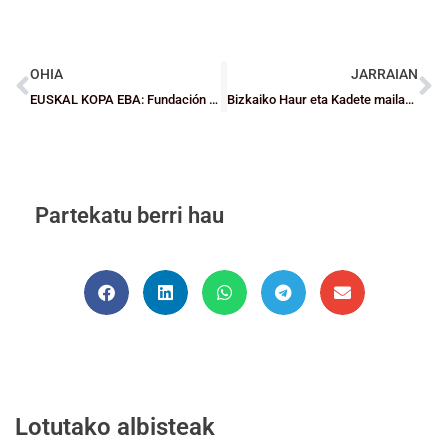
OHIA
JARRAIAN
EUSKAL KOPA EBA: Fundación Bilbao Basket eta Getxo ST, Lauko Finalera
Bizkaiko Haur eta Kadete mailako aurreselekzioak
Partekatu berri hau
Lotutako albisteak