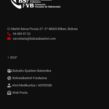
C/ Martín Barua Picaza 27- 2º 48003 Bilbao, Bizkaia
94 439 57 22
secretaria@bizkaiabasket.com
+ BSF
Bizkaiko Epaileen Batzordea
BizkaiaBasket Fundazioa
Kirol Medikuntza / ASFEDEBI
Web Posta