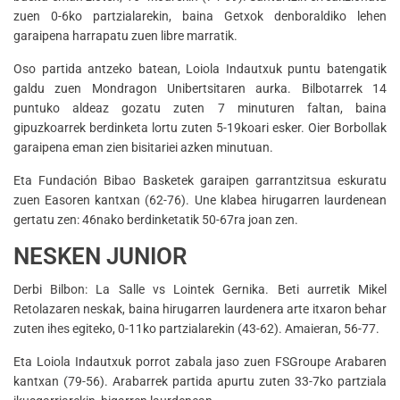
zuen 0-6ko partzialarekin, baina Getxok denboraldiko lehen
garaipena harrapatu zuen libre marratik.
Oso partida antzeko batean, Loiola Indautxuk puntu batengatik
galdu zuen Mondragon Unibertsitaren aurka. Bilbotarrek 14
puntuko aldeaz gozatu zuten 7 minuturen faltan, baina
gipuzkoarrek berdinketa lortu zuten 5-19koari esker. Oier Borbollak
garaipena eman zien bisitariei azken minutuan.
Eta Fundación Bibao Basketek garaipen garrantzitsua eskuratu
zuen Easoren kantxan (62-76). Une klabea hirugarren laurdenean
gertatu zen: 46nako berdinketatik 50-67ra joan zen.
NESKEN JUNIOR
Derbi Bilbon: La Salle vs Lointek Gernika. Beti aurretik Mikel
Retolazaren neskak, baina hirugarren laurdenera arte itxaron behar
zuten ihes egiteko, 0-11ko partzialarekin (43-62). Amaieran, 56-77.
Eta Loiola Indautxuk porrot zabala jaso zuen FSGroupe Arabaren
kantxan (79-56). Arabarrek partida apurtu zuten 33-7ko partziala