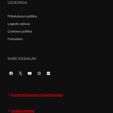
LEGEZKOA
Pribatutasun politika
Legezko abisua
Cookieen politika
Formulario
SARE SOZIALAK
⇒
Konpromisoaren irisgarritasuna
⇒
Cookie panela