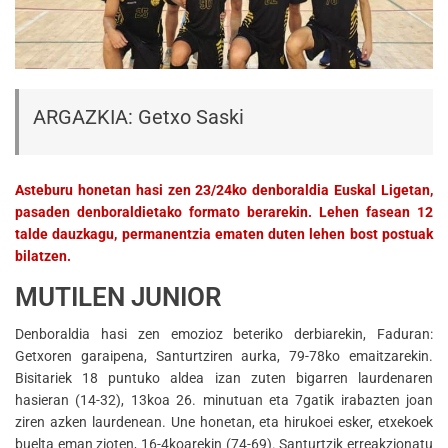
ARGAZKIA: Getxo Saski
Asteburu honetan hasi zen 23/24ko denboraldia Euskal Ligetan,
pasaden denboraldietako formato berarekin. Lehen fasean 12
talde dauzkagu, permanentzia ematen duten lehen bost postuak
bilatzen.
MUTILEN JUNIOR
Denboraldia hasi zen emozioz beteriko derbiarekin, Faduran:
Getxoren garaipena, Santurtziren aurka, 79-78ko emaitzarekin.
Bisitariek 18 puntuko aldea izan zuten bigarren laurdenaren
hasieran (14-32), 13koa 26. minutuan eta 7gatik irabazten joan
ziren azken laurdenean. Une honetan, eta hirukoei esker, etxekoek
buelta eman zioten, 16-4koarekin (74-69). Santurtzik erreakzionatu