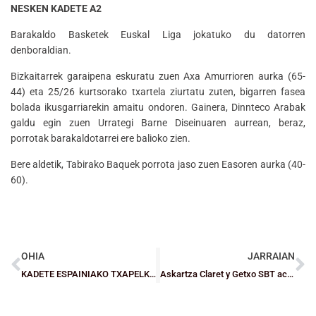
NESKEN KADETE A2
Barakaldo Basketek Euskal Liga jokatuko du datorren
denboraldian.
Bizkaitarrek garaipena eskuratu zuen Axa Amurrioren aurka (65-
44) eta 25/26 kurtsorako txartela ziurtatu zuten, bigarren fasea
bolada ikusgarriarekin amaitu ondoren. Gainera, Dinnteco Arabak
galdu egin zuen Urrategi Barne Diseinuaren aurrean, beraz,
porrotak barakaldotarrei ere balioko zien.
Bere aldetik, Tabirako Baquek porrota jaso zuen Easoren aurka (40-
60).
OHIA
JARRAIAN
KADETE ESPAINIAKO TXAPELKETA: Porrot bikoitza bigarren jardunaldia
Askartza Claret y Getxo SBT acarician los ascensos a EBA y Primera Nacional Femenina, respectivamente pero caen en la final