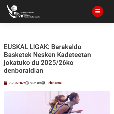
EUSKAL LIGAK: Barakaldo
Basketek Nesken Kadeteetan
jokatuko du 2025/26ko
denboraldian
20/05/2025
9:05 am
Lehiaketak