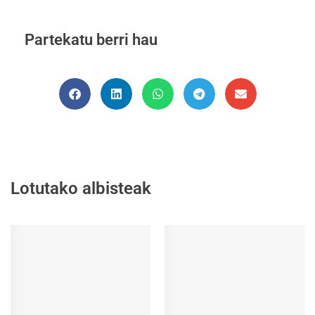
Partekatu berri hau
Lotutako albisteak