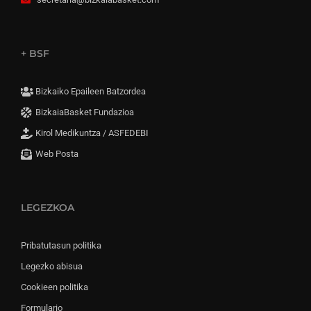
+ BSF
Bizkaiko Epaileen Batzordea
BizkaiaBasket Fundazioa
Kirol Medikuntza / ASFEDEBI
Web Posta
LEGEZKOA
Pribatutasun politika
Legezko abisua
Cookieen politika
Formulario