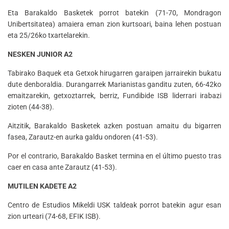
Eta Barakaldo Basketek porrot batekin (71-70, Mondragon
Unibertsitatea) amaiera eman zion kurtsoari, baina lehen postuan
eta 25/26ko txartelarekin.
NESKEN JUNIOR A2
Tabirako Baquek eta Getxok hirugarren garaipen jarrairekin bukatu
dute denboraldia. Durangarrek Marianistas ganditu zuten, 66-42ko
emaitzarekin, getxoztarrek, berriz, Fundibide ISB liderrari irabazi
zioten (44-38).
Aitzitik, Barakaldo Basketek azken postuan amaitu du bigarren
fasea, Zarautz-en aurka galdu ondoren (41-53).
Por el contrario, Barakaldo Basket termina en el último puesto tras
caer en casa ante Zarautz (41-53).
MUTILEN KADETE A2
Centro de Estudios Mikeldi USK taldeak porrot batekin agur esan
zion urteari (74-68, EFIK ISB).