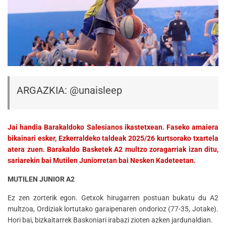
ARGAZKIA: @unaisleep
Jai handia Barakaldoko Salesianos ikastetxean. Faseko amaiera
bikainari esker, Ezkerraldeko taldeak 2025/26 kurtsorako txartela
atera zuen. Barakaldo Basketek A2 multzo zoragarriak izan ditu,
sariarekin bai Mutilen Juniorretan bai Nesken Kadeteetan.
MUTILEN JUNIOR A2
Ez zen zorterik egon. Getxok hirugarren postuan bukatu du A2
multzoa, Ordiziak lortutako garaipenaren ondorioz (77-35, Jotake).
Hori bai, bizkaitarrek Baskoniari irabazi zioten azken jardunaldian.