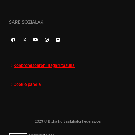
SARE SOZIALAK
⇒
Konpromisoaren irisgarritasuna
⇒
Cookie panela
2023 © Bizkaiko Saskibaloi Federazioa