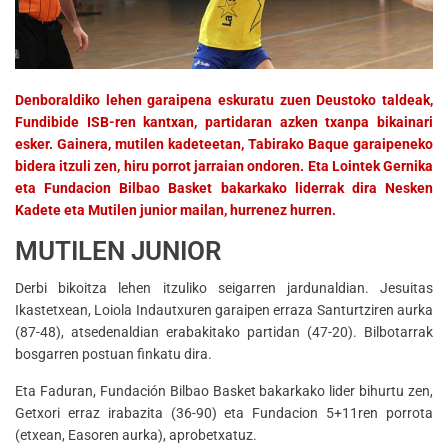
Denboraldiko lehen garaipena eskuratu zuen Deustoko taldeak,
Fundibide ISB-ren kantxan, partidaran azken txanpa bikainari
esker. Gainera, mutilen kadeteetan, Tabirako Baque garaipeneko
bidera itzuli zen, hiru porrot jarraian ondoren. Eta Lointek Gernika
eta Fundacion Bilbao Basket bakarkako liderrak dira Nesken
Kadete eta Mutilen junior mailan, hurrenez hurren.
MUTILEN JUNIOR
Derbi bikoitza lehen itzuliko seigarren jardunaldian. Jesuitas
Ikastetxean, Loiola Indautxuren garaipen erraza Santurtziren aurka
(87-48), atsedenaldian erabakitako partidan (47-20). Bilbotarrak
bosgarren postuan finkatu dira.
Eta Faduran, Fundación Bilbao Basket bakarkako lider bihurtu zen,
Getxori erraz irabazita (36-90) eta Fundacion 5+11ren porrota
(etxean, Easoren aurka), aprobetxatuz.