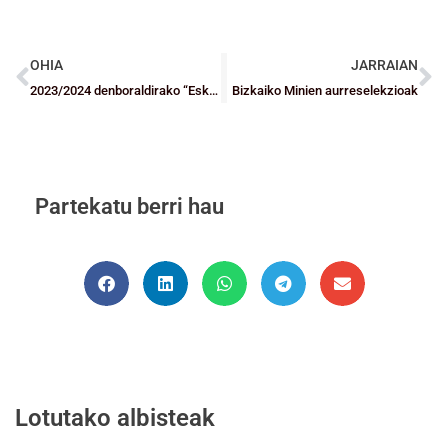
OHIA
JARRAIAN
2023/2024 denboraldirako “Eskola baloi ofiziala”
Bizkaiko Minien aurreselekzioak
Partekatu berri hau
Lotutako albisteak