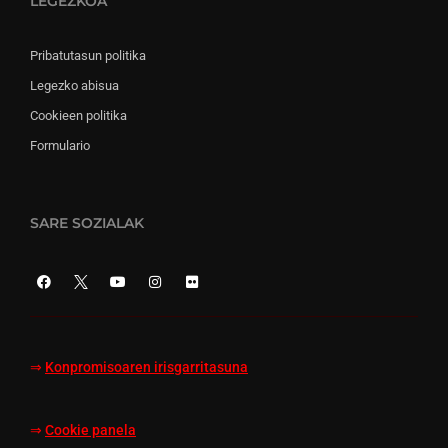
LEGEZKOA
Pribatutasun politika
Legezko abisua
Cookieen politika
Formulario
SARE SOZIALAK
⇒
Konpromisoaren irisgarritasuna
⇒
Cookie panela