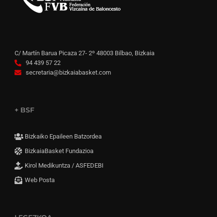
C/ Martín Barua Picaza 27- 2º 48003 Bilbao, Bizkaia
94 439 57 22
secretaria@bizkaiabasket.com
+ BSF
Bizkaiko Epaileen Batzordea
BizkaiaBasket Fundazioa
Kirol Medikuntza / ASFEDEBI
Web Posta