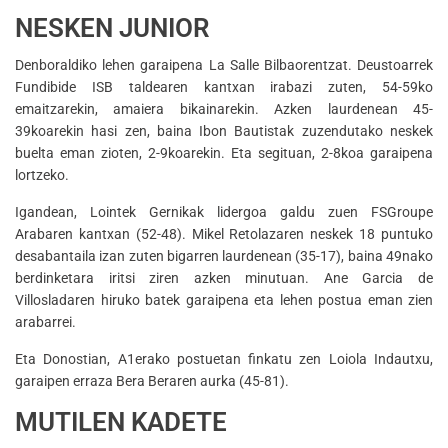
NESKEN JUNIOR
Denboraldiko lehen garaipena La Salle Bilbaorentzat. Deustoarrek
Fundibide ISB taldearen kantxan irabazi zuten, 54-59ko
emaitzarekin, amaiera bikainarekin. Azken laurdenean 45-
39koarekin hasi zen, baina Ibon Bautistak zuzendutako neskek
buelta eman zioten, 2-9koarekin. Eta segituan, 2-8koa garaipena
lortzeko.
Igandean, Lointek Gernikak lidergoa galdu zuen FSGroupe
Arabaren kantxan (52-48). Mikel Retolazaren neskek 18 puntuko
desabantaila izan zuten bigarren laurdenean (35-17), baina 49nako
berdinketara iritsi ziren azken minutuan. Ane Garcia de
Villosladaren hiruko batek garaipena eta lehen postua eman zien
arabarrei.
Eta Donostian, A1erako postuetan finkatu zen Loiola Indautxu,
garaipen erraza Bera Beraren aurka (45-81).
MUTILEN KADETE