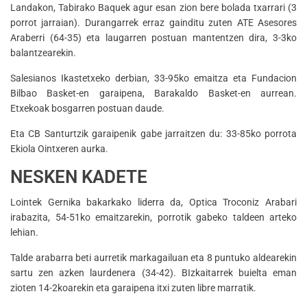
Landakon, Tabirako Baquek agur esan zion bere bolada txarrari (3
porrot jarraian). Durangarrek erraz gainditu zuten ATE Asesores
Araberri (64-35) eta laugarren postuan mantentzen dira, 3-3ko
balantzearekin.
Salesianos Ikastetxeko derbian, 33-95ko emaitza eta Fundacion
Bilbao Basket-en garaipena, Barakaldo Basket-en aurrean.
Etxekoak bosgarren postuan daude.
Eta CB Santurtzik garaipenik gabe jarraitzen du: 33-85ko porrota
Ekiola Ointxeren aurka.
NESKEN KADETE
Lointek Gernika bakarkako liderra da, Optica Troconiz Arabari
irabazita, 54-51ko emaitzarekin, porrotik gabeko taldeen arteko
lehian.
Talde arabarra beti aurretik markagailuan eta 8 puntuko aldearekin
sartu zen azken laurdenera (34-42). BIzkaitarrek buielta eman
zioten 14-2koarekin eta garaipena itxi zuten libre marratik.