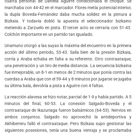
cuarta personal de Daniela Aguirre condicionaba el choque. Se
marchaba con 44-42 en el marcador. Flores metía potencial interior,
la dupla Boveda-Fernández daba mucha solidez en la pintura a
Bizkaia. Y todavía dobló la apuesta el seleccionador bizkaino
metiendo a Zarzuelo en pista. El tercer acto se cerraría con 51-43.
Colchón importante en un partido tan igualado.
Unamuno otorgó a las suyas la máxima del encuentro en la primera
acción del último período, 53-43. Salía bien de la presión Bizkaia,
corría y Araba echaba en falta a su referente. Otro contraataque,
una penetración y un tiro de media distancia. La secuencia bizkaina
fue inmejorable, un 8-1 en menos de 2 minutos que ponía contra las
cuerdas a Araba que con el 59-44 y 8 minutos por jugarse se jugaba
su última bala, devolvía a pista a Aguirre con 4 faltas.
La reacción alavesa se hizo notar, parcial de 1-9 y había partido. A 5
minutos del final, 60-53. La conexión Salgado-Boveda y el
contraataque de Ikazuriaga fueron balsámicos (64-53). Nervios en
ambos conjuntos. Salgado no aprovechó la antideportiva y
Akhibemiru falló el contraataque. Pero Bizkaia supo gestionar las
siguientes posesiones, tenía una buena ventaja y se proclamaba