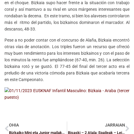
en el choque. Bizkaia supo hacer frente a la situación con trabajo
coral y así mantuvo a su rival en unos márgenes interesantes que
rondaban la decena. En este tramo, si bien los alaveses controlaron
más el ritmo del partido, los bizkainos dominaron el marcador. Al
descanso, 48-33.
Pese a no poder contar con el concurso de Alaña, Bizkaia encontró
otras vías de anotación. Los triples fueron un recurso que ofreció
muy buen rendimiento para los intereses bizkainos y con el paso de
los minutos la renta fue ampliándose (67-40, min. 26). La selección
bizkaina rotó y se gustó. El 77-45 del final del tercer acto era el
preludio de una victoria cómoda para Bizkaia que acabaría tercera
en este Campeonato.
OHIA
JARRAIAN
Bizkaiko Mini eta Junior mailako aurreselekzioak
Bisaski – 2 Atala: Epaileak – Leire Iborra, Aritz Madrid eta Javi Bravo