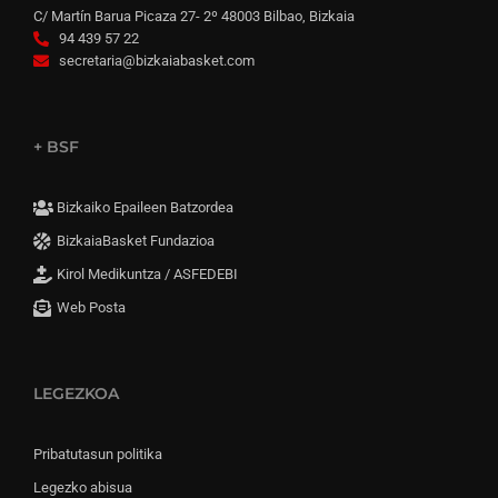
C/ Martín Barua Picaza 27- 2º 48003 Bilbao, Bizkaia
94 439 57 22
secretaria@bizkaiabasket.com
+ BSF
Bizkaiko Epaileen Batzordea
BizkaiaBasket Fundazioa
Kirol Medikuntza / ASFEDEBI
Web Posta
LEGEZKOA
Pribatutasun politika
Legezko abisua