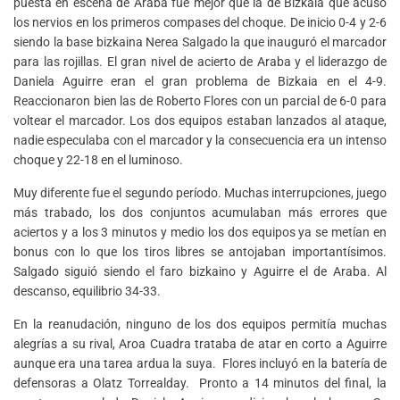
puesta en escena de Araba fue mejor que la de Bizkaia que acusó
los nervios en los primeros compases del choque. De inicio 0-4 y 2-6
siendo la base bizkaina Nerea Salgado la que inauguró el marcador
para las rojillas. El gran nivel de acierto de Araba y el liderazgo de
Daniela Aguirre eran el gran problema de Bizkaia en el 4-9.
Reaccionaron bien las de Roberto Flores con un parcial de 6-0 para
voltear el marcador. Los dos equipos estaban lanzados al ataque,
nadie especulaba con el marcador y la consecuencia era un intenso
choque y 22-18 en el luminoso.
Muy diferente fue el segundo período. Muchas interrupciones, juego
más trabado, los dos conjuntos acumulaban más errores que
aciertos y a los 3 minutos y medio los dos equipos ya se metían en
bonus con lo que los tiros libres se antojaban importantísimos.
Salgado siguió siendo el faro bizkaino y Aguirre el de Araba. Al
descanso, equilibrio 34-33.
En la reanudación, ninguno de los dos equipos permitía muchas
alegrías a su rival, Aroa Cuadra trataba de atar en corto a Aguirre
aunque era una tarea ardua la suya. Flores incluyó en la batería de
defensoras a Olatz Torrealday. Pronto a 14 minutos del final, la