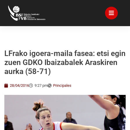
LFrako igoera-maila fasea: etsi egin
zuen GDKO Ibaizabalek Araskiren
aurka (58-71)
28/04/2016
9:27 pm
Principales