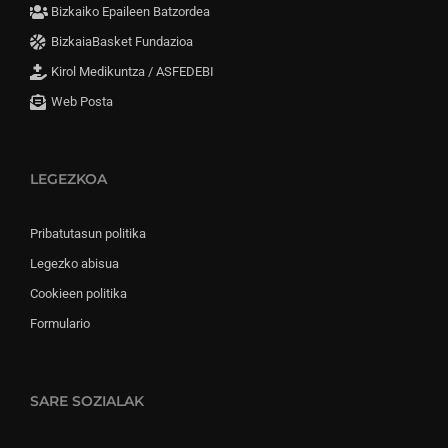
Bizkaiko Epaileen Batzordea
BizkaiaBasket Fundazioa
Kirol Medikuntza / ASFEDEBI
Web Posta
LEGEZKOA
Pribatutasun politika
Legezko abisua
Cookieen politika
Formulario
SARE SOZIALAK