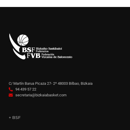
C/ Martín Barua Picaza 27- 2º 48003 Bilbao, Bizkaia
94 439 57 22
secretaria@bizkaiabasket.com
+ BSF