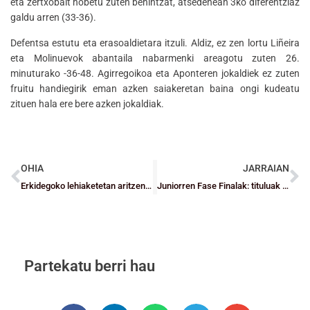
eta zertxobait hobetu zuten behintzat, atsedenean 3ko diferentziaz
galdu arren (33-36).
Defentsa estutu eta erasoaldietara itzuli. Aldiz, ez zen lortu Liñeira
eta Molinuevok abantaila nabarmenki areagotu zuten 26.
minuturako -36-48. Agirregoikoa eta Aponteren jokaldiek ez zuten
fruitu handiegirik eman azken saiakeretan baina ongi kudeatu
zituen hala ere bere azken jokaldiak.
OHIA
JARRAIAN
Erkidegoko lehiaketetan aritzen diren bizkaitar senior taldeen jardunaldiaren laburpena (apirilak 23-24)
Juniorren Fase Finalak: tituluak eskuratzeko lehia
Partekatu berri hau