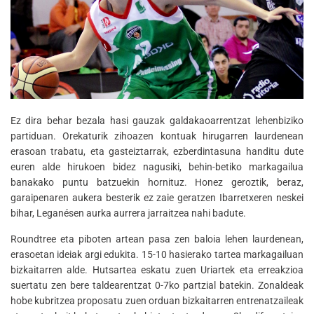
Ez dira behar bezala hasi gauzak galdakaoarrentzat lehenbiziko
partiduan. Orekaturik zihoazen kontuak hirugarren laurdenean
erasoan trabatu, eta gasteiztarrak, ezberdintasuna handitu dute
euren alde hirukoen bidez nagusiki, behin-betiko markagailua
banakako puntu batzuekin hornituz. Honez geroztik, beraz,
garaipenaren aukera besterik ez zaie geratzen Ibarretxeren neskei
bihar, Leganésen aurka aurrera jarraitzea nahi badute.
Roundtree eta piboten artean pasa zen baloia lehen laurdenean,
erasoetan ideiak argi edukita. 15-10 hasierako tartea markagailuan
bizkaitarren alde. Hutsartea eskatu zuen Uriartek eta erreakzioa
suertatu zen bere taldearentzat 0-7ko partzial batekin. Zonaldeak
hobe kubritzea proposatu zuen orduan bizkaitarren entrenatzaileak