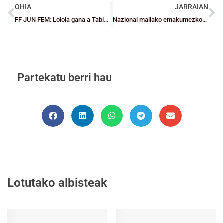
OHIA
JARRAIAN
FF JUN FEM: Loiola gana a Tabirako y se proclama campeón
Nazional mailako emakumezkoen taldeek ez dute igoerarik lortu
Partekatu berri hau
Lotutako albisteak