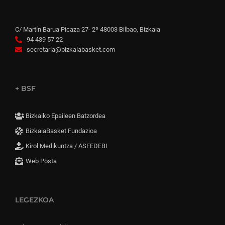
C/ Martín Barua Picaza 27- 2º 48003 Bilbao, Bizkaia
94 439 57 22
secretaria@bizkaiabasket.com
+ BSF
Bizkaiko Epaileen Batzordea
BizkaiaBasket Fundazioa
Kirol Medikuntza / ASFEDEBI
Web Posta
LEGEZKOA