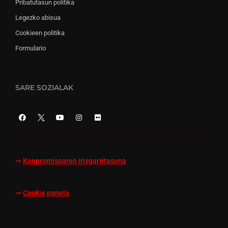
Pribatutasun politika
Legezko abisua
Cookieen politika
Formulario
SARE SOZIALAK
⇒
Konpromisoaren irisgarritasuna
⇒
Cookie panela