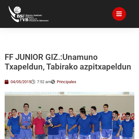
FF JUNIOR GIZ.:Unamuno
Txapeldun, Tabirako azpitxapeldun
04/05/2015
7:52 am
Principales