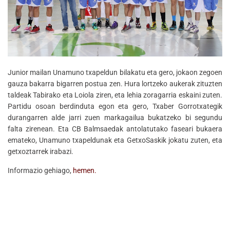
Junior mailan Unamuno txapeldun bilakatu eta gero, jokaon zegoen
gauza bakarra bigarren postua zen. Hura lortzeko aukerak zituzten
taldeak Tabirako eta Loiola ziren, eta lehia zoragarria eskaini zuten.
Partidu osoan berdinduta egon eta gero, Txaber Gorrotxategik
durangarren alde jarri zuen markagailua bukatzeko bi segundu
falta zirenean. Eta CB Balmsaedak antolatutako faseari bukaera
emateko, Unamuno txapeldunak eta GetxoSaskik jokatu zuten, eta
getxoztarrek irabazi.
Informazio gehiago,
hemen.