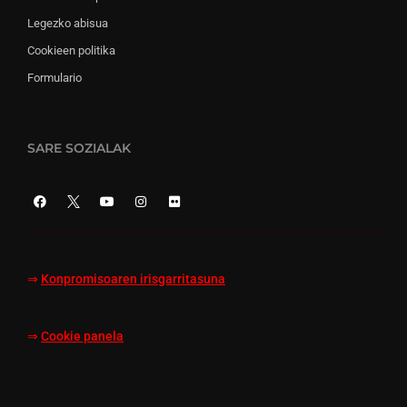
Legezko abisua
Cookieen politika
Formulario
SARE SOZIALAK
⇒
Konpromisoaren irisgarritasuna
⇒
Cookie panela