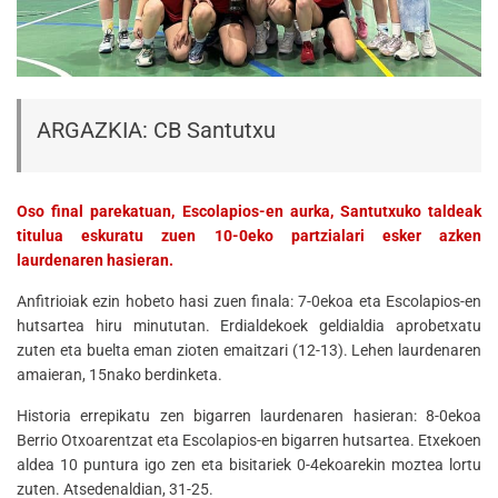
ARGAZKIA: CB Santutxu
Oso final parekatuan, Escolapios-en aurka, Santutxuko taldeak
titulua eskuratu zuen 10-0eko partzialari esker azken
laurdenaren hasieran.
Anfitrioiak ezin hobeto hasi zuen finala: 7-0ekoa eta Escolapios-en
hutsartea hiru minututan. Erdialdekoek geldialdia aprobetxatu
zuten eta buelta eman zioten emaitzari (12-13). Lehen laurdenaren
amaieran, 15nako berdinketa.
Historia errepikatu zen bigarren laurdenaren hasieran: 8-0ekoa
Berrio Otxoarentzat eta Escolapios-en bigarren hutsartea. Etxekoen
aldea 10 puntura igo zen eta bisitariek 0-4ekoarekin moztea lortu
zuten. Atsedenaldian, 31-25.