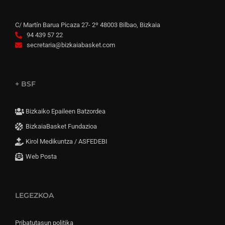
C/ Martín Barua Picaza 27- 2º 48003 Bilbao, Bizkaia
94 439 57 22
secretaria@bizkaiabasket.com
+ BSF
Bizkaiko Epaileen Batzordea
BizkaiaBasket Fundazioa
Kirol Medikuntza / ASFEDEBI
Web Posta
LEGEZKOA
Pribatutasun politika