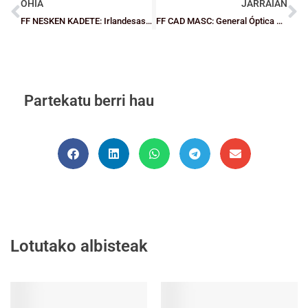
OHIA
JARRAIAN
FF NESKEN KADETE: Irlandesas, bihozgabeko txapeldun (65-32)
FF CAD MASC: General Óptica Berrio Otxoa, campeón ante un constante Getxo SBT (62-54)
Partekatu berri hau
Lotutako albisteak