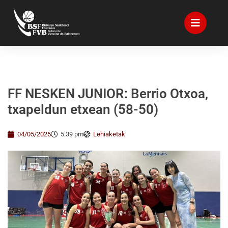
FF NESKEN JUNIOR: Berrio Otxoa,
txapeldun etxean (58-50)
04/05/2025
5:39 pm
Lehiaketak