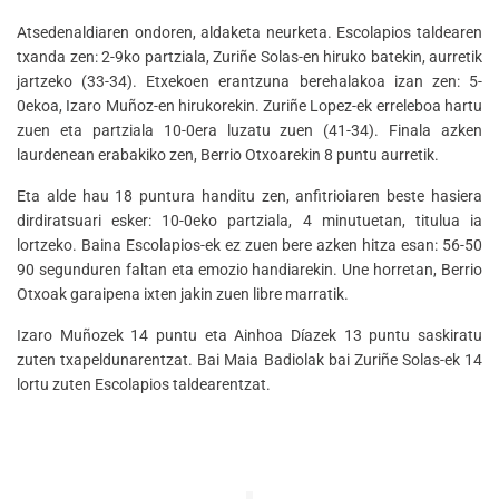
Atsedenaldiaren ondoren, aldaketa neurketa. Escolapios taldearen
txanda zen: 2-9ko partziala, Zuriñe Solas-en hiruko batekin, aurretik
jartzeko (33-34). Etxekoen erantzuna berehalakoa izan zen: 5-
0ekoa, Izaro Muñoz-en hirukorekin. Zuriñe Lopez-ek erreleboa hartu
zuen eta partziala 10-0era luzatu zuen (41-34). Finala azken
laurdenean erabakiko zen, Berrio Otxoarekin 8 puntu aurretik.
Eta alde hau 18 puntura handitu zen, anfitrioiaren beste hasiera
dirdiratsuari esker: 10-0eko partziala, 4 minutuetan, titulua ia
lortzeko. Baina Escolapios-ek ez zuen bere azken hitza esan: 56-50
90 segunduren faltan eta emozio handiarekin. Une horretan, Berrio
Otxoak garaipena ixten jakin zuen libre marratik.
Izaro Muñozek 14 puntu eta Ainhoa Díazek 13 puntu saskiratu
zuten txapeldunarentzat. Bai Maia Badiolak bai Zuriñe Solas-ek 14
lortu zuten Escolapios taldearentzat.