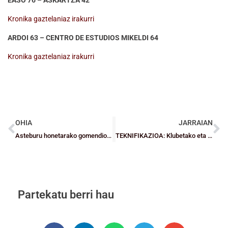
Kronika gaztelaniaz irakurri
ARDOI 63 – CENTRO DE ESTUDIOS MIKELDI 64
Kronika gaztelaniaz irakurri
OHIA
JARRAIAN
Asteburu honetarako gomendiozko agenda
TEKNIFIKAZIOA: Klubetako eta ikastetxeetako entrenatzailentzako hirugarren deialdia
Partekatu berri hau