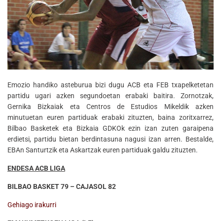
Emozio handiko asteburua bizi dugu ACB eta FEB txapelketetan
partidu ugari azken segundoetan erabaki baitira. Zornotzak,
Gernika Bizkaiak eta Centros de Estudios Mikeldik azken
minutuetan euren partiduak erabaki zituzten, baina zoritxarrez,
Bilbao Basketek eta Bizkaia GDKOk ezin izan zuten garaipena
erdietsi, partidu bietan berdintasuna nagusi izan arren. Bestalde,
EBAn Santurtzik eta Askartzak euren partiduak galdu zituzten.
ENDESA ACB LIGA
BILBAO BASKET 79 – CAJASOL 82
Gehiago irakurri