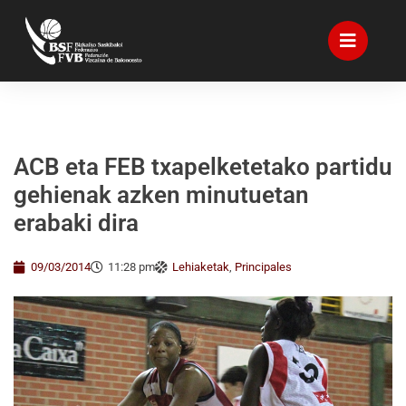
ACB eta FEB txapelketetako partidu
gehienak azken minutuetan
erabaki dira
09/03/2014
11:28 pm
Lehiaketak
,
Principales