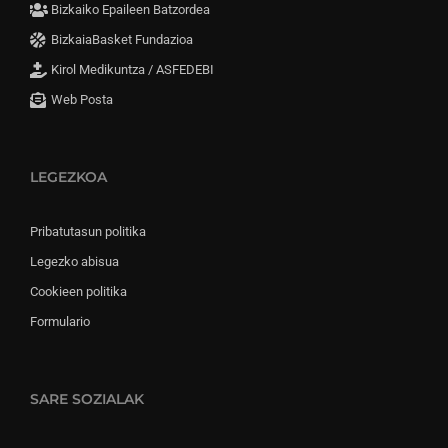
Bizkaiko Epaileen Batzordea
BizkaiaBasket Fundazioa
Kirol Medikuntza / ASFEDEBI
Web Posta
LEGEZKOA
Pribatutasun politika
Legezko abisua
Cookieen politika
Formulario
SARE SOZIALAK