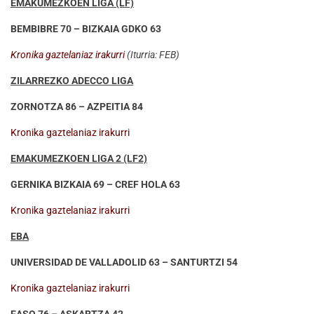
EMAKUMEZKOEN LIGA (LF)
BEMBIBRE 70 – BIZKAIA GDKO 63
Kronika gaztelaniaz irakurri
(Iturria: FEB)
ZILARREZKO ADECCO LIGA
ZORNOTZA 86 – AZPEITIA 84
Kronika gaztelaniaz irakurri
EMAKUMEZKOEN LIGA 2 (LF2)
GERNIKA BIZKAIA 69 – CREF HOLA 63
Kronika gaztelaniaz irakurri
EBA
UNIVERSIDAD DE VALLADOLID 63 – SANTURTZI 54
Kronika gaztelaniaz irakurri
EASO 76 – ASKARTZA 42