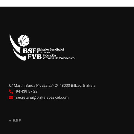
C/ Martín Barua Picaza 27- 2º 48003 Bilbao, Bizkaia
94 439 57 22
secretaria@bizkaiabasket.com
+ BSF