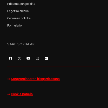
Pribatutasun politika
Legezko abisua
Cookieen politika
Formulario
SARE SOZIALAK
⇒
Konpromisoaren irisgarritasuna
⇒
Cookie panela