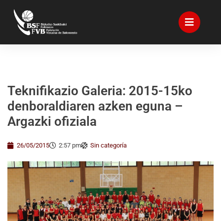
Teknifikazio Galeria: 2015-15ko
denboraldiaren azken eguna –
Argazki ofiziala
26/05/2015
2:57 pm
Sin categoría