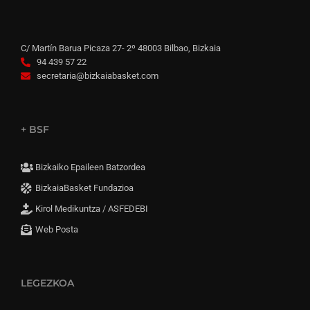
C/ Martín Barua Picaza 27- 2º 48003 Bilbao, Bizkaia
94 439 57 22
secretaria@bizkaiabasket.com
+ BSF
Bizkaiko Epaileen Batzordea
BizkaiaBasket Fundazioa
Kirol Medikuntza / ASFEDEBI
Web Posta
LEGEZKOA