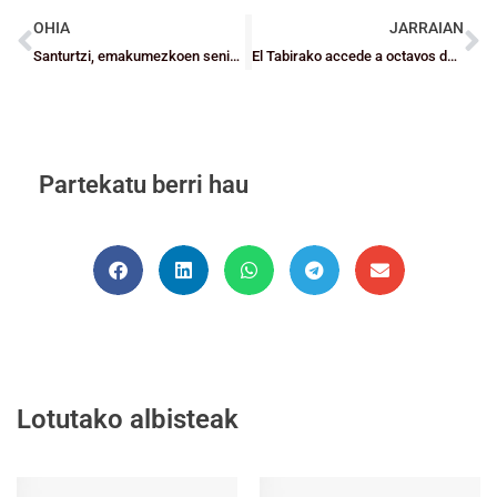
OHIA
JARRAIAN
Santurtzi, emakumezkoen senior mailako Kopako txapeldun
El Tabirako accede a octavos de final del Cto. de España
Partekatu berri hau
Lotutako albisteak