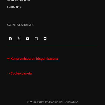
Formulario
SARE SOZIALAK
⇒
Konpromisoaren irisgarritasuna
⇒
Cookie panela
2023 © Bizkaiko Saskibaloi Federazioa