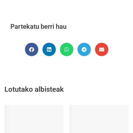
Partekatu berri hau
Lotutako albisteak