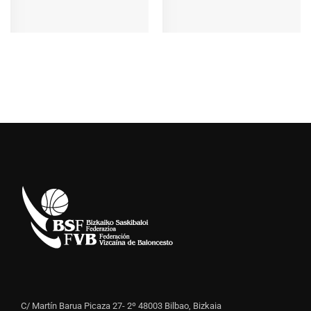
C/ Martín Barua Picaza 27- 2º 48003 Bilbao, Bizkaia