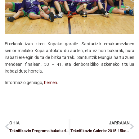
Etxekoak izan ziren Kopako garaile. Santurtzik emakumezkoen
senior mailako Kopa antolatu du aurten, eta ez hori bakarrik, hura
irabazi ere egin du talde bizkaitarrak. Santurtzik Mungia hartu zuen
mendean finalean, 53 – 41, eta denboraldiko azkeneko titulua
irabazi dute horrela.
Informazio gehiago,
hemen
.
OHIA
JARRAIAN
Teknifikazio Programa bukatu da, datorren denboraldirarte
Teknifikazio Galeria: 2015-15ko denboraldiaren azken eguna – Argazki ofiziala