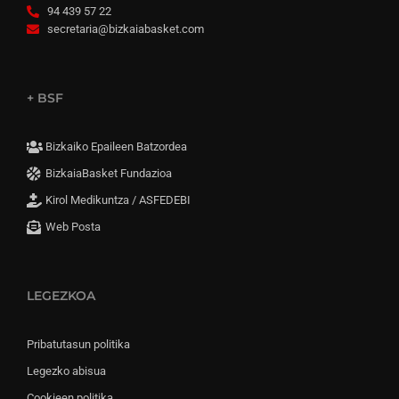
94 439 57 22
secretaria@bizkaiabasket.com
+ BSF
Bizkaiko Epaileen Batzordea
BizkaiaBasket Fundazioa
Kirol Medikuntza / ASFEDEBI
Web Posta
LEGEZKOA
Pribatutasun politika
Legezko abisua
Cookieen politika