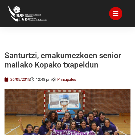
Santurtzi, emakumezkoen senior
mailako Kopako txapeldun
26/05/2015
12:48 pm
Principales