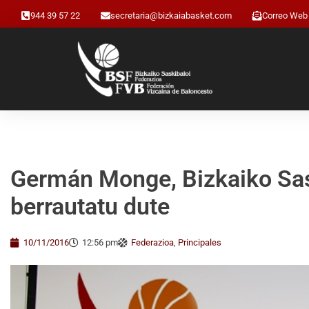
944 39 57 22
secretaria@bizkaiabasket.com
Correo Web
Germán Monge, Bizkaiko Sas
berrautatu dute
10/11/2016
12:56 pm
Federazioa
,
Principales