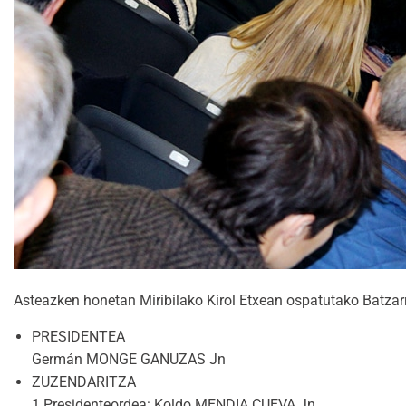
Asteazken honetan Miribilako Kirol Etxean ospatutako Batzar
PRESIDENTEA
Germán MONGE GANUZAS Jn
ZUZENDARITZA
1.Presidenteordea: Koldo MENDIA CUEVA Jn