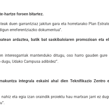
e-hartze foroen bitartez.
eak duen garrantziaz jakitun gara eta horretarako Plan Estrate
 digun erreferentziazko dokumentua”.
atean ardaztea, batik bat saskibaloiaren promozioan eta el
n interesgarriak mantenduko ditugu, oso harro gauden gure a
ko dugu, Udako Campusa adibidez”.
rmakuntza integrala eskaini ahal dien Teknifikazio Zentro 
nahiz eta egia izan oraindik proiektu hau martxan jarri ez dugu
u”.