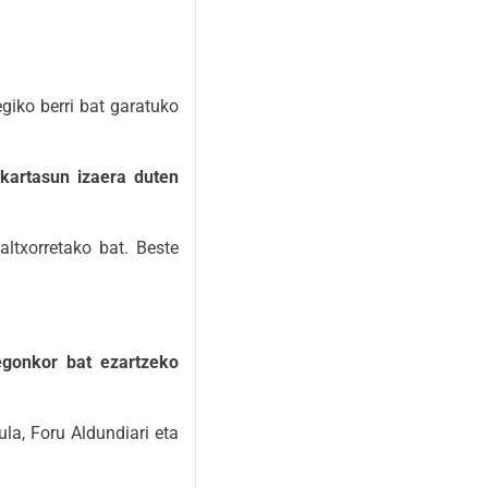
giko berri bat garatuko
kartasun izaera duten
ltxorretako bat. Beste
egonkor bat ezartzeko
la, Foru Aldundiari eta