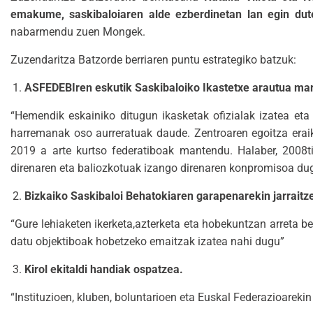
emakume, saskibaloiaren alde ezberdinetan lan egin dut
nabarmendu zuen Mongek.
Zuzendaritza Batzorde berriaren puntu estrategiko batzuk:
ASFEDEBIren eskutik Saskibaloiko Ikastetxe arautua mar
“Hemendik eskainiko ditugun ikasketak ofizialak izatea et
harremanak oso aurreratuak daude. Zentroaren egoitza erai
2019 a arte kurtso federatiboak mantendu. Halaber, 2008ti
direnaren eta baliozkotuak izango direnaren konpromisoa du
Bizkaiko Saskibaloi Behatokiaren garapenarekin jarraitz
“Gure lehiaketen ikerketa,azterketa eta hobekuntzan arreta b
datu objektiboak hobetzeko emaitzak izatea nahi dugu”
Kirol ekitaldi handiak ospatzea.
“Instituzioen, kluben, boluntarioen eta Euskal Federazioarekin