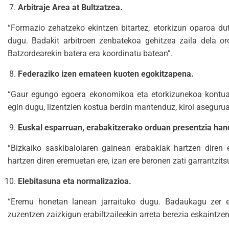
Arbitraje Area at Bultzatzea.
“Formazio zehatzeko ekintzen bitartez, etorkizun oparoa 
dugu. Badakit arbitroen zenbatekoa gehitzea zaila dela 
Batzordearekin batera era koordinatu batean”.
Federaziko izen emateen kuoten egokitzapena.
“Gaur egungo egoera ekonomikoa eta etorkizunekoa kontuan
egin dugu, lizentzien kostua berdin mantenduz, kirol asegurua
Euskal esparruan, erabakitzerako orduan presentzia han
“Bizkaiko saskibaloiaren gainean erabakiak hartzen diren
hartzen diren eremuetan ere, izan ere beronen zati garrantzits
Elebitasuna eta normalizazioa.
“Eremu honetan lanean jarraituko dugu. Badaukagu zer eg
zuzentzen zaizkigun erabiltzaileekin arreta berezia eskaintze