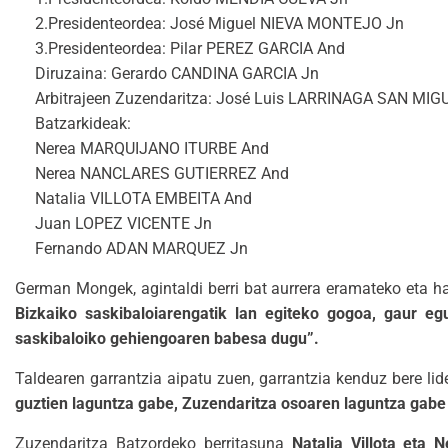
2.Presidenteordea: José Miguel NIEVA MONTEJO Jn
3.Presidenteordea: Pilar PEREZ GARCIA And
Diruzaina: Gerardo CANDINA GARCIA Jn
Arbitrajeen Zuzendaritza: José Luis LARRINAGA SAN MIG
Batzarkideak:
Nerea MARQUIJANO ITURBE And
Nerea NANCLARES GUTIERREZ And
Natalia VILLOTA EMBEITA And
Juan LOPEZ VICENTE Jn
Fernando ADAN MARQUEZ Jn
German Mongek, agintaldi berri bat aurrera eramateko eta h
Bizkaiko saskibaloiarengatik lan egiteko gogoa, gaur e
saskibaloiko gehiengoaren babesa dugu”.
Taldearen garrantzia aipatu zuen, garrantzia kenduz bere lide
guztien laguntza gabe, Zuzendaritza osoaren laguntza gabe
Zuzendaritza Batzordeko berritasuna
Natalia Villota eta 