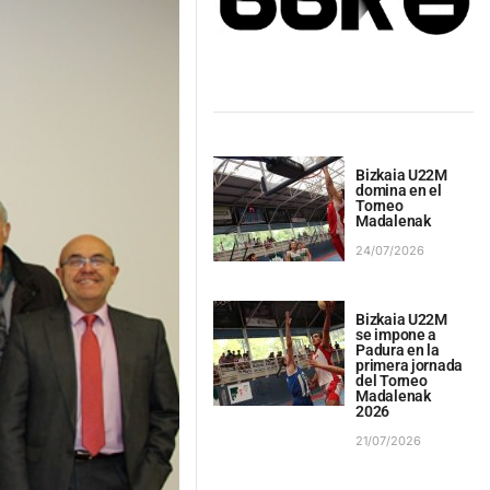
Bizkaia U22M
domina en el
Torneo
Madalenak
24/07/2026
Bizkaia U22M
se impone a
Padura en la
primera jornada
del Torneo
Madalenak
2026
21/07/2026