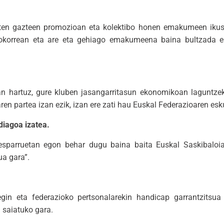
duten gazteen promozioan eta kolektibo honen emakumeen ikus
orokorrean eta are eta gehiago emakumeena baina bultzada 
 hartuz, gure kluben jasangarritasun ekonomikoan laguntzeko
ren partea izan ezik, izan ere zati hau Euskal Federazioaren es
diagoa izatea.
 esparruetan egon behar dugu baina baita Euskal Saskibaloi
ua gara”.
in eta federazioko pertsonalarekin handicap garrantzitsua
n saiatuko gara.