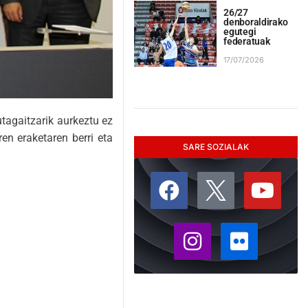
26/27
denboraldirako
egutegi
federatuak
17/07/2026
tagaitzarik aurkeztu ez
n eraketaren berri eta
SARE SOZIALAK