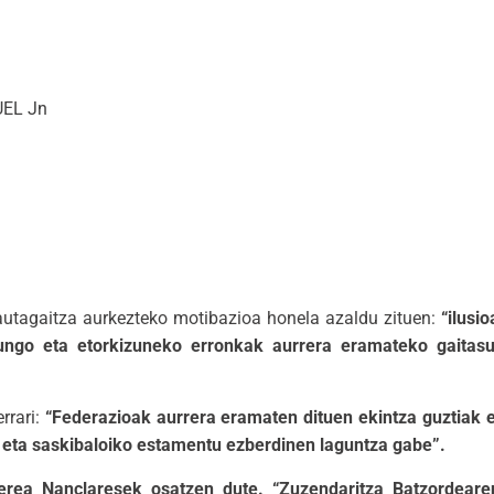
UEL Jn
autagaitza aurkezteko motibazioa honela azaldu zituen:
“ilusi
gungo eta etorkizuneko erronkak aurrera eramateko gaitas
rrari:
“Federazioak aurrera eramaten dituen ekintza guztiak 
 eta saskibaloiko estamentu ezberdinen laguntza gabe”.
Nerea Nanclaresek osatzen dute. “Zuzendaritza Batzordeare