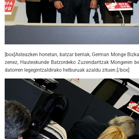
[box]Asteazken honetan, batzar berriak, German Monge Bizkai
zenez, Hauteskunde Batzordeko Zuzendaritzak Mongeren berr
datorren legegintzaldirako helburuak azaldu zituen.[/box]