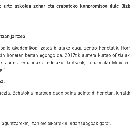
e urte askotan zehar eta erabateko konpromisoa dute Bizka
txan jartzea.
a balio akademikoa izatea bilatuko dugu zentro honetatik. Hor
kin honetan bertan egongo da. 2017tik aurrera kurtso ofiziala
k aurrera emandako federazio kurtsoak, Espainiako Ministeriot
gu”.
ea.
erezia. Behatokia martxan dago baina agintaldi honetan, lurrald
 laguntzarekin, izan ere elkarrekin indartsuagoak gara”.