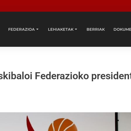
FEDERAZIOA
LEHIAKETAK
BERRIAK
DOKUM
kibaloi Federazioko presiden