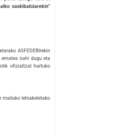
iko saskibaloiarekin”
retarako ASFEDEBIrekin
k ematea nahi dugu eta
ik ofizialtzat hartuko
e mailako lehiaketetako