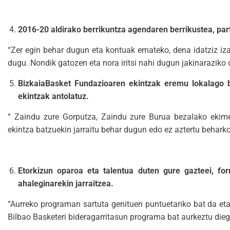
2016-20 aldirako berrikuntza agendaren berrikustea, part
“Zer egin behar dugun eta kontuak emateko, dena idatziz izat
dugu. Nondik gatozen eta nora iritsi nahi dugun jakinaraziko
BizkaiaBasket Fundazioaren ekintzak eremu lokalago b
ekintzak antolatuz.
“ Zaindu zure Gorputza, Zaindu zure Burua bezalako ekime
ekintza batzuekin jarraitu behar dugun edo ez aztertu behar
Etorkizun oparoa eta talentua duten gure gazteei, fo
ahaleginarekin jarraitzea.
“Aurreko programan sartuta genituen puntuetariko bat da eta 
Bilbao Basketeri bideragarritasun programa bat aurkeztu dieg