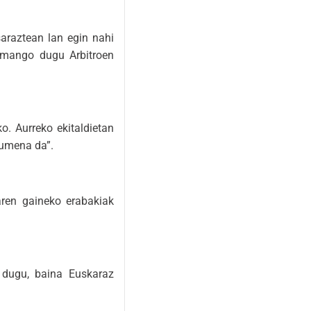
araztean lan egin nahi
emango dugu Arbitroen
. Aurreko ekitaldietan
kumena da”.
aren gaineko erabakiak
 dugu, baina Euskaraz