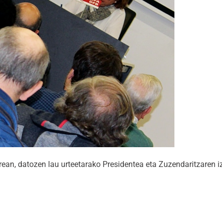
rean, datozen lau urteetarako Presidentea eta Zuzendaritzaren