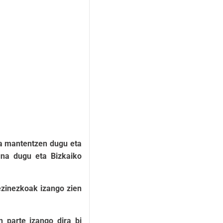
oa mantentzen dugu eta
una dugu eta Bizkaiko
ezinezkoak izango zien
n parte izango dira bi