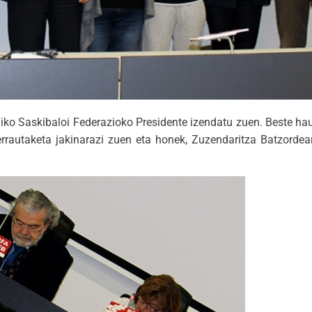
ko Saskibaloi Federazioko Presidente izendatu zuen. Beste hau
autaketa jakinarazi zuen eta honek, Zuzendaritza Batzordeare