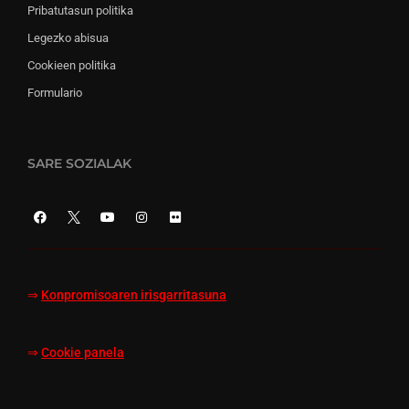
Pribatutasun politika
Legezko abisua
Cookieen politika
Formulario
SARE SOZIALAK
⇒
Konpromisoaren irisgarritasuna
⇒
Cookie panela