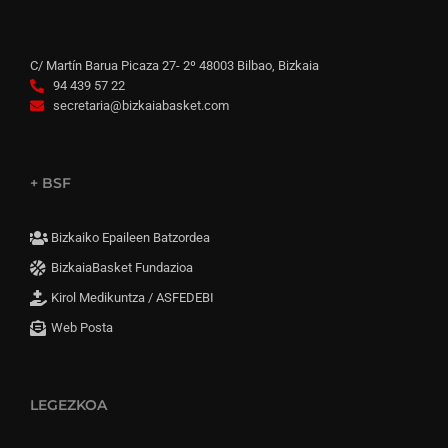
C/ Martín Barua Picaza 27- 2º 48003 Bilbao, Bizkaia
94 439 57 22
secretaria@bizkaiabasket.com
+ BSF
Bizkaiko Epaileen Batzordea
BizkaiaBasket Fundazioa
Kirol Medikuntza / ASFEDEBI
Web Posta
LEGEZKOA