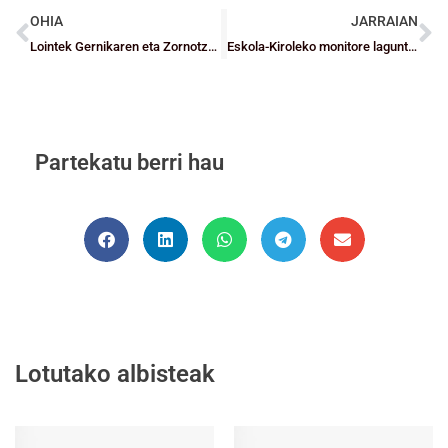
OHIA
JARRAIAN
Lointek Gernikaren eta Zornotzaren garaipen bakarrak, etxekoak bezala
Eskola-Kiroleko monitore laguntzailearen Ikastaro Ofiziala
Partekatu berri hau
Lotutako albisteak