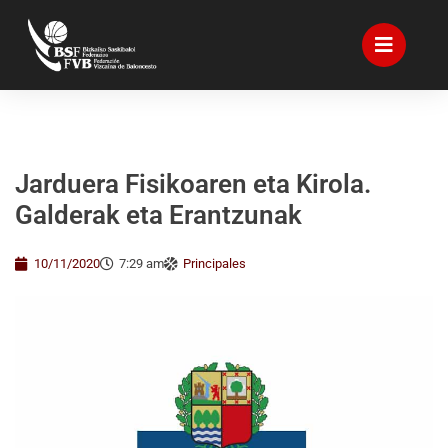
Jarduera Fisikoaren eta Kirola.
Galderak eta Erantzunak
10/11/2020
7:29 am
Principales