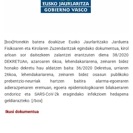
[box]Honekin batera doakizue Eusko Jaurlaritzako Jarduera
Fisikoaren eta Kirolaren Zuzendaritzak egindako dokumentua, kirol
arloan sor daitezkeen zalantzei erantzuten diena 38/2020
DEKRETUAn, azaroaren 6koa, lehendakariarena, zeinaren bidez
honako dekretu hau aldatzen baita: 36/2020 Dekretua, urriaren
26koa, lehendakariarena, zeinaren bidez osasun publikoko
prebentzio-neurriak hartzen baitira alarma-egoeraren
adierazpenaren eremuan, egoera epidemiologikoaren bilakaeraren
ondorioz eta SARS-CoV-2k eragindako infekzioen hedapena
geldiarazteko. [/box]
Ikusi dokumentua