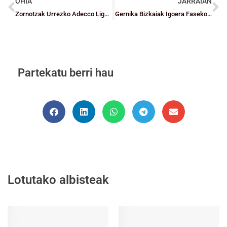
OHIA
JARRAIAN
Zornotzak Urrezko Adecco Ligara igotzeko playoff-ak jokatuko ditu
Gernika Bizkaiak Igoera Faseko aurkariak eta ordutegiak ezagutzen ditu
Partekatu berri hau
Lotutako albisteak