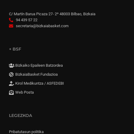
C/ Martín Barua Picaza 27- 2º 48003 Bilbao, Bizkaia
94 439 57 22
secretaria@bizkaiabasket.com
+ BSF
Bizkaiko Epaileen Batzordea
BizkaiaBasket Fundazioa
Kirol Medikuntza / ASFEDEBI
Web Posta
LEGEZKOA
Pribatutasun politika