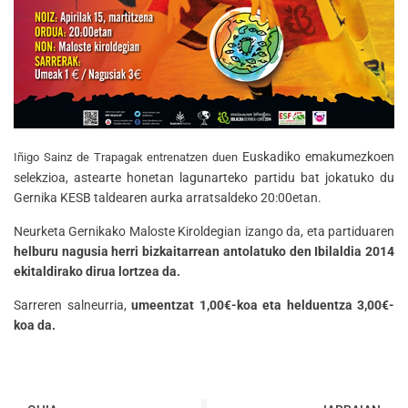
Euskadiko emakumezkoen
Iñigo Sainz de Trapagak entrenatzen duen
selekzioa, astearte honetan lagunarteko partidu bat jokatuko du
Gernika KESB taldearen aurka arratsaldeko 20:00etan.
Neurketa Gernikako Maloste Kiroldegian izango da, eta partiduaren
helburu nagusia herri bizkaitarrean antolatuko den Ibilaldia 2014
ekitaldirako dirua lortzea da.
Sarreren salneurria,
umeentzat 1,00€-koa eta helduentza 3,00€-
koa da.