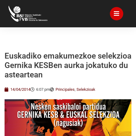
Euskadiko emakumezkoe selekzioa
Gernika KESBen aurka jokatuko du
asteartean
14/04/2014
6:07 pm
Principales
,
Selekzioak