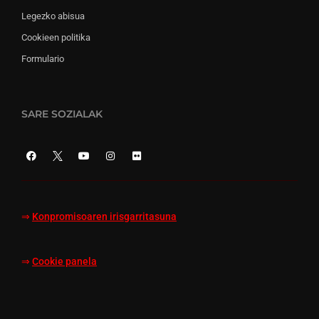
Legezko abisua
Cookieen politika
Formulario
SARE SOZIALAK
⇒
Konpromisoaren irisgarritasuna
⇒
Cookie panela