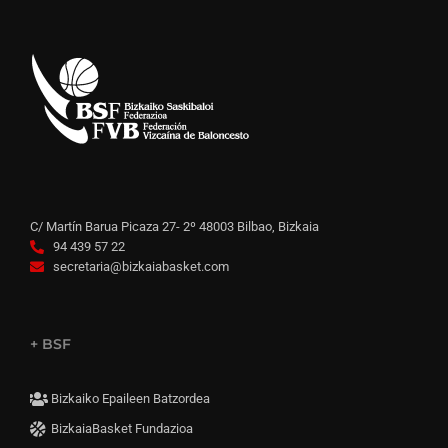
C/ Martín Barua Picaza 27- 2º 48003 Bilbao, Bizkaia
94 439 57 22
secretaria@bizkaiabasket.com
+ BSF
Bizkaiko Epaileen Batzordea
BizkaiaBasket Fundazioa