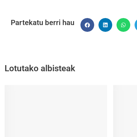
Partekatu berri hau
Lotutako albisteak