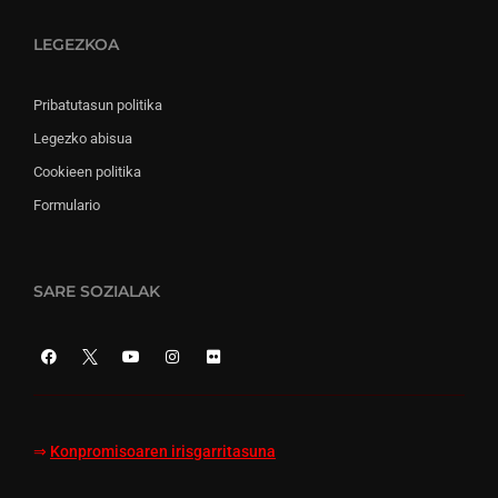
LEGEZKOA
Pribatutasun politika
Legezko abisua
Cookieen politika
Formulario
SARE SOZIALAK
⇒
Konpromisoaren irisgarritasuna