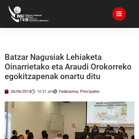
Batzar Nagusiak Lehiaketa
Oinarrietako eta Araudi Orokorreko
egokitzapenak onartu ditu
26/06/2014
10:51 am
Federazioa
,
Principales