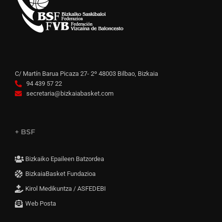
C/ Martín Barua Picaza 27- 2º 48003 Bilbao, Bizkaia
94 439 57 22
secretaria@bizkaiabasket.com
+ BSF
Bizkaiko Epaileen Batzordea
BizkaiaBasket Fundazioa
Kirol Medikuntza / ASFEDEBI
Web Posta