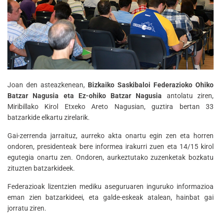
Joan den asteazkenean,
Bizkaiko Saskibaloi Federazioko Ohiko
Batzar Nagusia eta Ez-ohiko Batzar Nagusia
antolatu ziren,
Miribillako Kirol Etxeko Areto Nagusian, guztira bertan 33
batzarkide elkartu zirelarik.
Gai-zerrenda jarraituz, aurreko akta onartu egin zen eta horren
ondoren, presidenteak bere informea irakurri zuen eta 14/15 kirol
egutegia onartu zen. Ondoren, aurkeztutako zuzenketak bozkatu
zituzten batzarkideek.
Federazioak lizentzien mediku aseguruaren inguruko informazioa
eman zien batzarkideei, eta galde-eskeak atalean, hainbat gai
jorratu ziren.