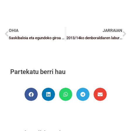
OHIA
JARRAIAN
Saskibaloia eta egundoko giroa Getxoko Pro Tour 3×3-an
2013/14ko denboraldiaren laburpena
Partekatu berri hau