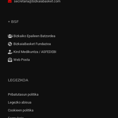
secretaria@bizkaiabasket.com
+ BSF
Bizkaiko Epaileen Batzordea
BizkaiaBasket Fundazioa
Kirol Medikuntza / ASFEDEBI
Web Posta
LEGEZKOA
Pribatutasun politika
Legezko abisua
Cookieen politika