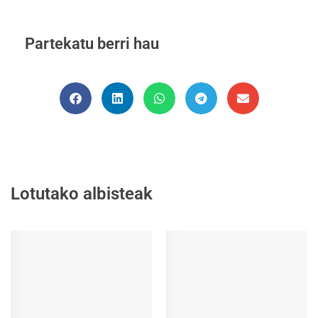
Partekatu berri hau
Lotutako albisteak