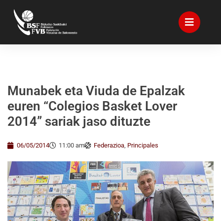
Munabek eta Viuda de Epalzak
euren “Colegios Basket Lover
2014” sariak jaso dituzte
06/05/2014
11:00 am
Federazioa
,
Principales