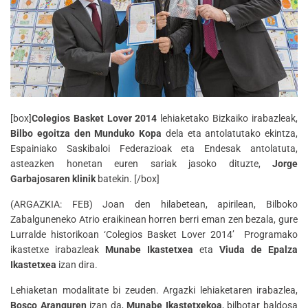
[box]
Colegios Basket Lover 2014
lehiaketako Bizkaiko irabazleak,
Bilbo egoitza den Munduko Kopa
dela eta antolatutako ekintza,
Espainiako Saskibaloi Federazioak eta Endesak antolatuta,
asteazken honetan euren sariak jasoko dituzte,
Jorge
Garbajosaren klinik
batekin. [/box]
(ARGAZKIA: FEB) Joan den hilabetean, apirilean, Bilboko
Zabalguneneko Atrio eraikinean horren berri eman zen bezala, gure
Lurralde historikoan ‘Colegios Basket Lover 2014’ Programako
ikastetxe irabazleak
Munabe Ikastetxea
eta
Viuda de Epalza
Ikastetxea
izan dira.
Lehiaketan modalitate bi zeuden. Argazki lehiaketaren irabazlea,
Bosco Aranguren
izan da,
Munabe Ikastetxekoa
, bilbotar baldosa