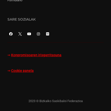
Formulario
SARE SOZIALAK
⇒
Konpromisoaren irisgarritasuna
⇒
Cookie panela
2023 © Bizkaiko Saskibaloi Federazioa