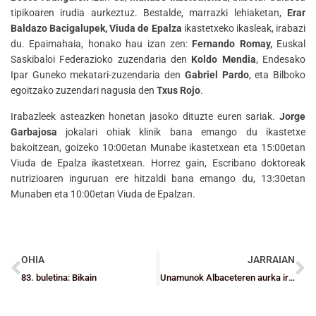
tipikoaren irudia aurkeztuz. Bestalde, marrazki lehiaketan,
Erar
Baldazo Bacigalupek, Viuda de Epalza
ikastetxeko ikasleak, irabazi
du. Epaimahaia, honako hau izan zen:
Fernando Romay,
Euskal
Saskibaloi Federazioko zuzendaria den
Koldo Mendia
, Endesako
Ipar Guneko mekatari-zuzendaria den
Gabriel Pardo
, eta Bilboko
egoitzako zuzendari nagusia den
Txus Rojo
.
Irabazleek asteazken honetan jasoko dituzte euren sariak.
Jorge
Garbajosa
jokalari ohiak klinik bana emango du ikastetxe
bakoitzean, goizeko 10:00etan Munabe ikastetxean eta 15:00etan
Viuda de Epalza ikastetxean. Horrez gain, Escribano doktoreak
nutrizioaren inguruan ere hitzaldi bana emango du, 13:30etan
Munaben eta 10:00etan Viuda de Epalzan.
OHIA
JARRAIAN
83. buletina: Bikain
Unamunok Albaceteren aurka irabazi du Estatuko Txapeletako azken partiduan