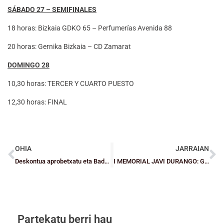
SÁBADO 27 – SEMIFINALES
18 horas: Bizkaia GDKO 65 – Perfumerías Avenida 88
20 horas: Gernika Bizkaia – CD Zamarat
DOMINGO 28
10,30 horas: TERCER Y CUARTO PUESTO
12,30 horas: FINAL
OHIA
JARRAIAN
Deskontua aprobetxatu eta Baden baloiak erosi itzazu BSF-ren bidez
I MEMORIAL JAVI DURANGO: Gernika Bizkaia se impone a Zamarat (77-76) y disputará la final
Partekatu berri hau