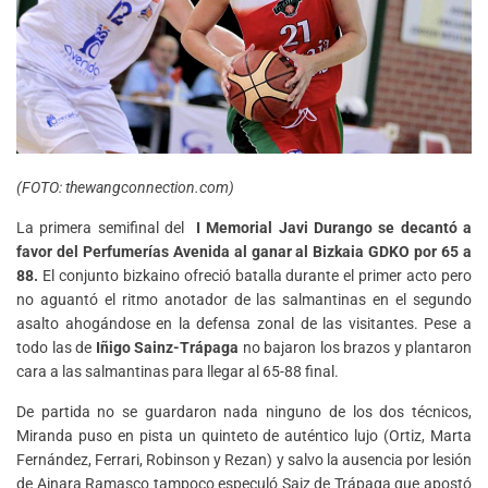
(FOTO: thewangconnection.com)
La primera semifinal del
I
Memorial Javi Durango
se decantó a
favor del
Perfumerías Avenida
al ganar al
Bizkaia GDKO por 65 a
88.
El conjunto bizkaino ofreció batalla durante el primer acto pero
no aguantó el ritmo anotador de las salmantinas en el segundo
asalto ahogándose en la defensa zonal de las visitantes. Pese a
todo las de
Iñigo Sainz-Trápaga
no bajaron los brazos y plantaron
cara a las salmantinas para llegar al 65-88 final.
De partida no se guardaron nada ninguno de los dos técnicos,
Miranda puso en pista un quinteto de auténtico lujo (Ortiz, Marta
Fernández, Ferrari, Robinson y Rezan) y salvo la ausencia por lesión
de Ainara Ramasco tampoco especuló Saiz de Trápaga que apostó