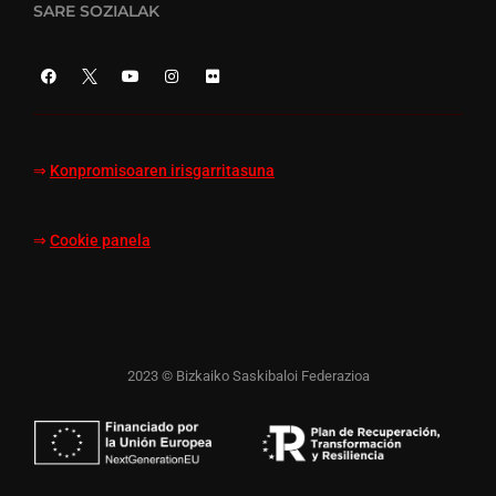
SARE SOZIALAK
⇒
Konpromisoaren irisgarritasuna
⇒
Cookie panela
2023 © Bizkaiko Saskibaloi Federazioa