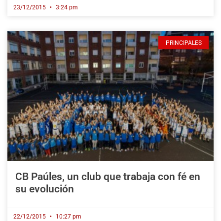
23/12/2015
3:24 pm
PRINCIPALES
CB Paúles, un club que trabaja con fé en
su evolución
22/12/2015
10:27 pm