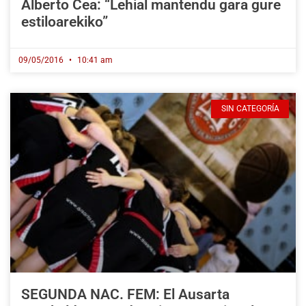
Alberto Cea: “Lehial mantendu gara gure
estiloarekiko”
09/05/2016
10:41 am
SIN CATEGORÍA
SEGUNDA NAC. FEM: El Ausarta