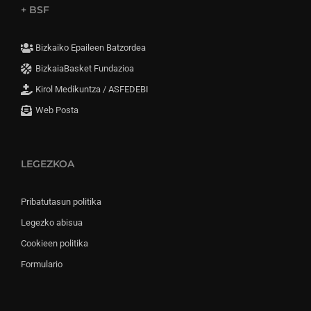
+ BSF
Bizkaiko Epaileen Batzordea
BizkaiaBasket Fundazioa
Kirol Medikuntza / ASFEDEBI
Web Posta
LEGEZKOA
Pribatutasun politika
Legezko abisua
Cookieen politika
Formulario