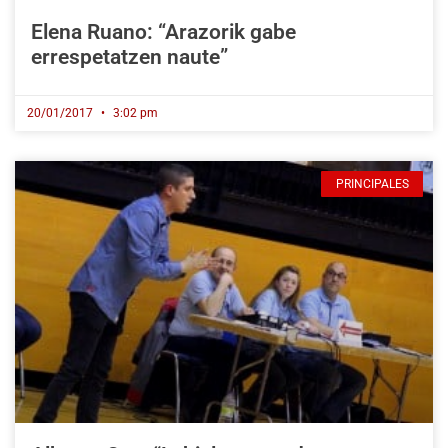
Elena Ruano: “Arazorik gabe
errespetatzen naute”
20/01/2017
3:02 pm
PRINCIPALES