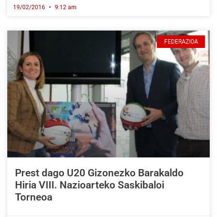
19/02/2016
9:12 am
FEDERAZIOA
Prest dago U20 Gizonezko Barakaldo
Hiria VIII. Nazioarteko Saskibaloi
Torneoa