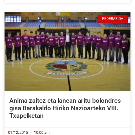
FEDERAZIOA
Anima zaitez eta lanean aritu bolondres
gisa Barakaldo Hiriko Nazioarteko VIII.
Txapelketan
01/12/2015
10:00 am