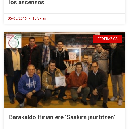
los ascensos
06/05/2016
10:37 am
FEDERAZIOA
Barakaldo Hirian ere ‘Saskira jaurtitzen’