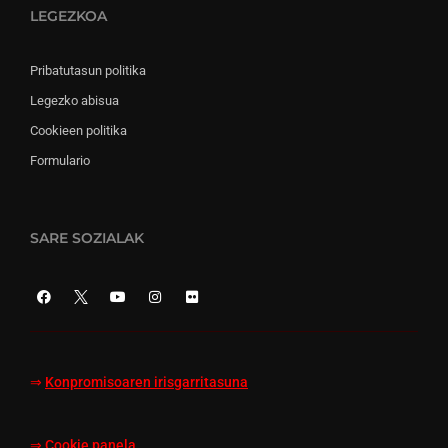
LEGEZKOA
Pribatutasun politika
Legezko abisua
Cookieen politika
Formulario
SARE SOZIALAK
⇒
Konpromisoaren irisgarritasuna
⇒
Cookie panela