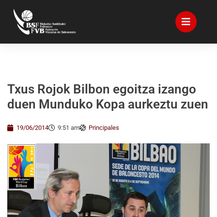
Txus Rojok Bilbon egoitza izango
duen Munduko Kopa aurkeztu zuen
19/06/2014
9:51 am
Principales