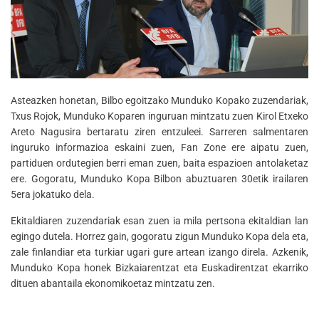
Asteazken honetan, Bilbo egoitzako Munduko Kopako zuzendariak,
Txus Rojok, Munduko Koparen inguruan mintzatu zuen Kirol Etxeko
Areto Nagusira bertaratu ziren entzuleei. Sarreren salmentaren
inguruko informazioa eskaini zuen, Fan Zone ere aipatu zuen,
partiduen ordutegien berri eman zuen, baita espazioen antolaketaz
ere. Gogoratu, Munduko Kopa Bilbon abuztuaren 30etik irailaren
5era jokatuko dela.
Ekitaldiaren zuzendariak esan zuen ia mila pertsona ekitaldian lan
egingo dutela. Horrez gain, gogoratu zigun Munduko Kopa dela eta,
zale finlandiar eta turkiar ugari gure artean izango direla. Azkenik,
Munduko Kopa honek Bizkaiarentzat eta Euskadirentzat ekarriko
dituen abantaila ekonomikoetaz mintzatu zen.