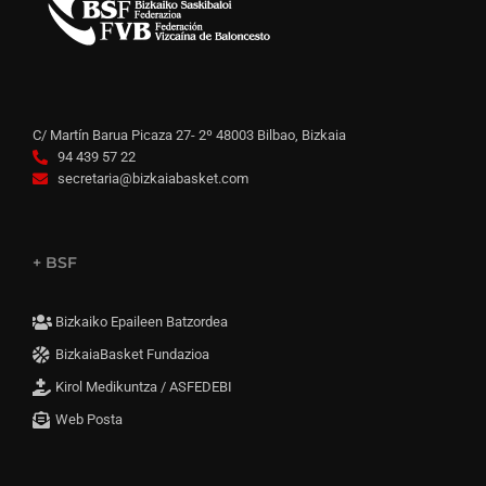
C/ Martín Barua Picaza 27- 2º 48003 Bilbao, Bizkaia
94 439 57 22
secretaria@bizkaiabasket.com
+ BSF
Bizkaiko Epaileen Batzordea
BizkaiaBasket Fundazioa
Kirol Medikuntza / ASFEDEBI
Web Posta