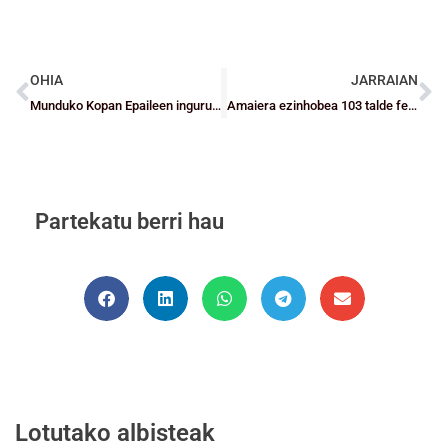
OHIA
JARRAIAN
Munduko Kopan Epaileen inguruko Jardunaldi Teknikoa
Amaiera ezinhobea 103 talde federatu eta eskolarrekin
Partekatu berri hau
Lotutako albisteak