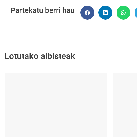
Partekatu berri hau
Lotutako albisteak