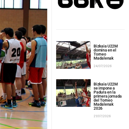
Bizkaia U22M
domina en el
Torneo
Madalenak
24/07/2026
Bizkaia U22M
se impone a
Padura en la
primera jornada
del Torneo
Madalenak
2026
21/07/2026