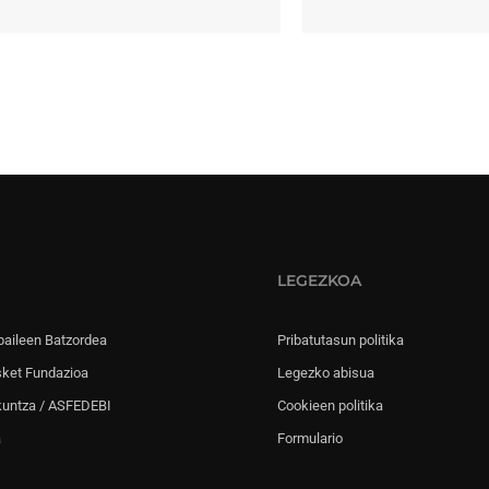
LEGEZKOA
paileen Batzordea
Pribatutasun politika
sket Fundazioa
Legezko abisua
kuntza / ASFEDEBI
Cookieen politika
a
Formulario