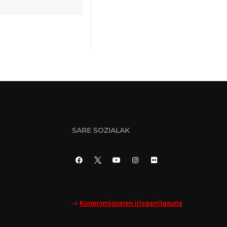
SARE SOZIALAK
⇒
Konpromisoaren irisgarritasuna