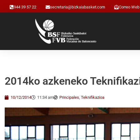
944 39 57 22
secretaria@bizkaiabasket.com
Correo Web
2014ko azkeneko Teknifikaz
10/12/2014
11:34 am
Principales
,
Teknifikazioa