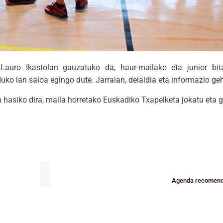
auro Ikastolan gauzatuko da, haur-mailako eta junior bita
duko lan saioa egingo dute. Jarraian, deialdia eta informazio ge
 hasiko dira, maila horretako Euskadiko Txapelketa jokatu eta g
Agenda recomenda