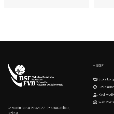
+ BSF
Bizkaiko E
BizkaiaBa
Kirol Medi
Web Post
C/ Martín Barua Picaza 27- 2º 48003 Bilbao,
Bizkaia