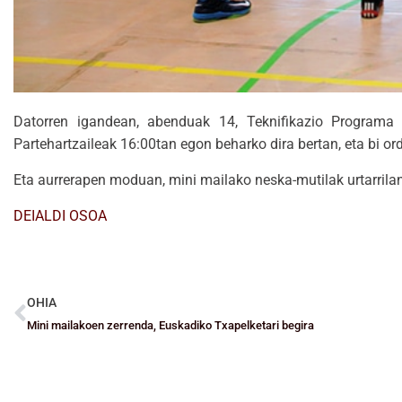
Datorren igandean, abenduak 14, Teknifikazio Programa L
Partehartzaileak 16:00tan egon beharko dira bertan, eta bi or
Eta aurrerapen moduan, mini mailako neska-mutilak urtarrilan
DEIALDI OSOA
OHIA
Mini mailakoen zerrenda, Euskadiko Txapelketari begira