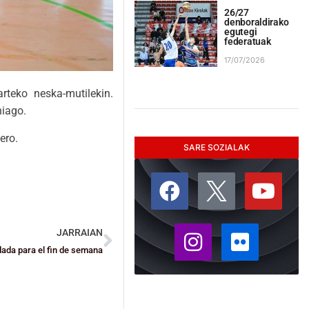
26/27
denboraldirako
egutegi
federatuak
17/07/2026
rteko neska-mutilekin.
hiago.
ero.
SARE SOZIALAK
JARRAIAN
da para el fin de semana