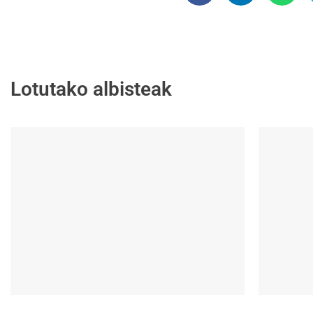
Lotutako albisteak