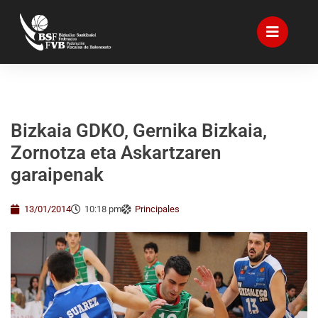
Bizkaia GDKO, Gernika Bizkaia,
Zornotza eta Askartzaren
garaipenak
13/01/2014
10:18 pm
Principales