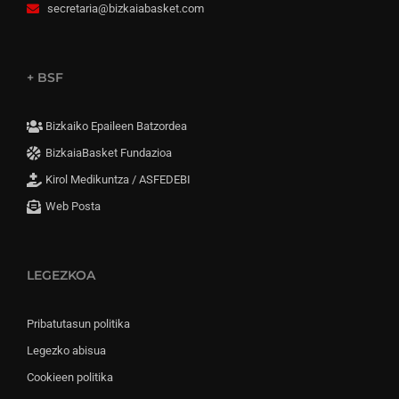
secretaria@bizkaiabasket.com
+ BSF
Bizkaiko Epaileen Batzordea
BizkaiaBasket Fundazioa
Kirol Medikuntza / ASFEDEBI
Web Posta
LEGEZKOA
Pribatutasun politika
Legezko abisua
Cookieen politika