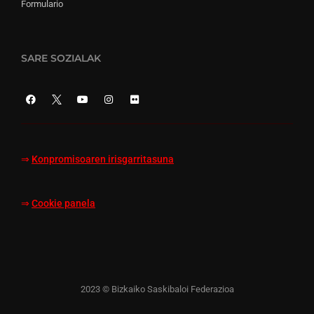
Formulario
SARE SOZIALAK
⇒
Konpromisoaren irisgarritasuna
⇒
Cookie panela
2023 © Bizkaiko Saskibaloi Federazioa