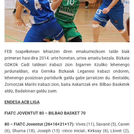
FEB txapelketean lehiatzen diren emakumezkoen talde biak
primeran hasi dira 2014. urte honetan, urtea amaitu bezala. Bizkaia
GDKOk Cadí taldeari irabazi zion bigarren itzuliko lehenengo
jardunaldian, eta Gernika Bizkaiak Leganesi irabazi ondoren,
lehenengo posizioan partidurik galdu gabe jarraitzen du. Bestalde,
Zornotzak Maríni irabazi zion, baita Askartzak ere. Bilbao Basketek
aldiz, Badalonan galdu zuen.
ENDESA ACB LIGA
FIATC JOVENTUT 80 – BILBAO BASKET 70
80 – FIATC Joventut (26+16+21+17):
Vives (11), Savané (5), Caven
(6), Shurna (18), Joseph (15) -cinco inicial-, Kirksay (6), Llovet (2),