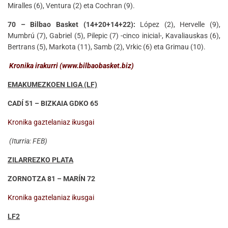
Miralles (6), Ventura (2) eta Cochran (9).
70 – Bilbao Basket (14+20+14+22):
López (2), Hervelle (9),
Mumbrú (7), Gabriel (5), Pilepic (7) -cinco inicial-, Kavaliauskas (6),
Bertrans (5), Markota (11), Samb (2), Vrkic (6) eta Grimau (10).
Kronika irakurri (www.bilbaobasket.biz)
EMAKUMEZKOEN LIGA (LF)
CADÍ 51 – BIZKAIA GDKO 65
Kronika gaztelaniaz ikusgai
(Iturria: FEB)
ZILARREZKO PLATA
ZORNOTZA 81 – MARÍN 72
Kronika gaztelaniaz ikusgai
LF2