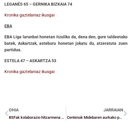
LEGANÉS 65 – GERNIKA BIZKAIA 74
Kronika gaztelaniaz ikusgai
EBA
EBA Liga larunbat honetan itzuliko da, dena den, gure taldeetako
batek, Askartzak, asteburu honetan jokatu du, atzeratuta zuen
partidua.
ESTELA 47 – ASKARTZA 53
Kronika gaztelaniaz ikusgai
OHIA
JARRAIAN
BSFak kolaborazio hitzarmena sinatu du Zona Bizkainarekin
Centenok Midebaren aurkako partiduan garaipena eman dio Bidaideak Bilbao BSRri