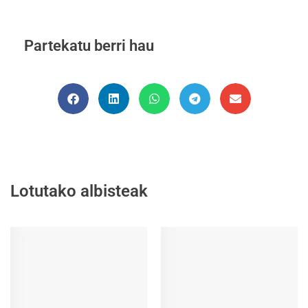
Partekatu berri hau
Lotutako albisteak