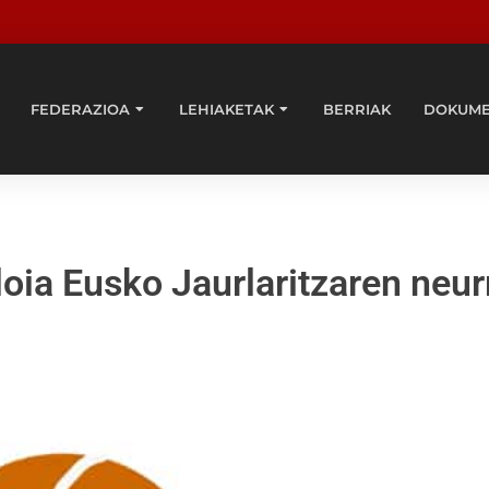
FEDERAZIOA
LEHIAKETAK
BERRIAK
DOKUM
loia Eusko Jaurlaritzaren neur