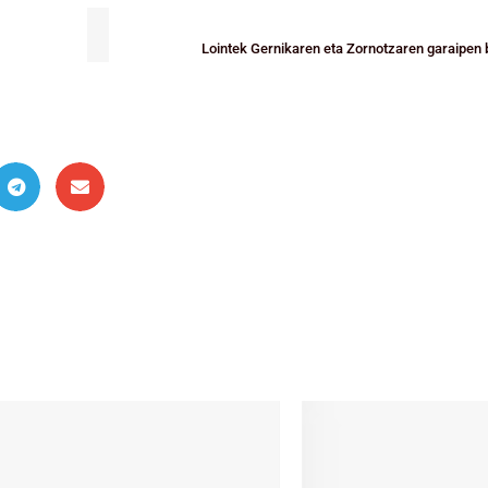
Lointek Gernikaren eta Zornotzaren garaipen 