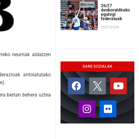
26/27
denboraldirako
egutegi
federatuak
17/07/2026
rreko neurriak aldatzen
SARE SOZIALAK
derazioak antolatutako
e).
uera bertan behera uztea