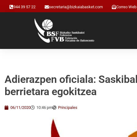
944 39 57 22
secretaria@bizkaiabasket.com
Correo Web
Adierazpen oficiala: Saskiba
berrietara egokitzea
06/11/2020
10:46 pm
Principales