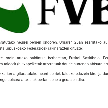
ratutako neurrei berrien ondoren, Urriaren 26an ezarritako au
 eta Gipuzkoako Federazioek jakinarazten dituzte:
e, orain arteko baldintza berberetan, Euskal Saskibaloi Fe
taldeek (bi txapelketak atzeratuak daude hurrengo abisura art
zkarian argitaratutako neurri berriek taldeko edozein kirol-jard
go abisura arte, biak bertan behera geratzen dira.