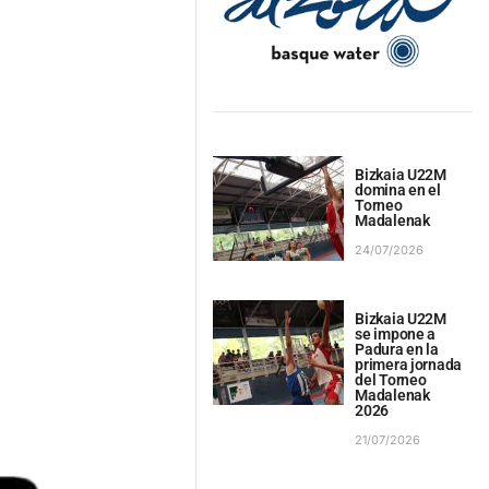
Bizkaia U22M
domina en el
Torneo
Madalenak
24/07/2026
Bizkaia U22M
se impone a
Padura en la
primera jornada
del Torneo
Madalenak
2026
21/07/2026