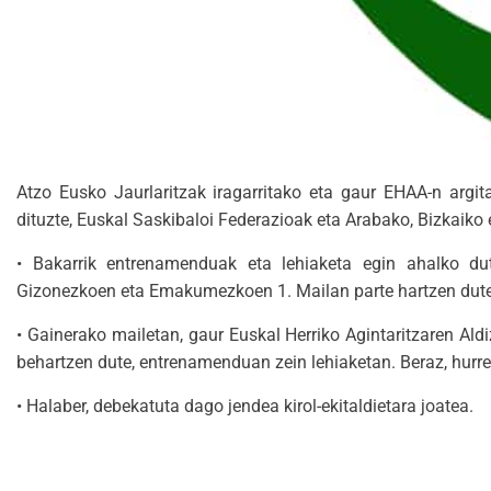
Atzo Eusko Jaurlaritzak iragarritako eta gaur EHAA-n argita
dituzte, Euskal Saskibaloi Federazioak eta Arabako, Bizkaiko
• Bakarrik entrenamenduak eta lehiaketa egin ahalko dut
Gizonezkoen eta Emakumezkoen 1. Mailan parte hartzen duten 
• Gainerako mailetan, gaur Euskal Herriko Agintaritzaren Aldi
behartzen dute, entrenamenduan zein lehiaketan. Beraz, hurren
• Halaber, debekatuta dago jendea kirol-ekitaldietara joatea.