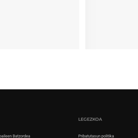
LEGEZKOA
paileen Batzordea
Pribatutasun politika