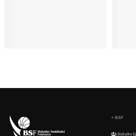
+ BSF
Bizkaiko E