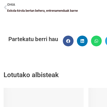
OHIA
Eskola-kirola bertan behera, entrenamenduak barne
Partekatu berri hau
Lotutako albisteak