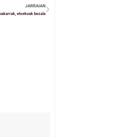
JARRAIAN
bakarrak, etxekoak bezala