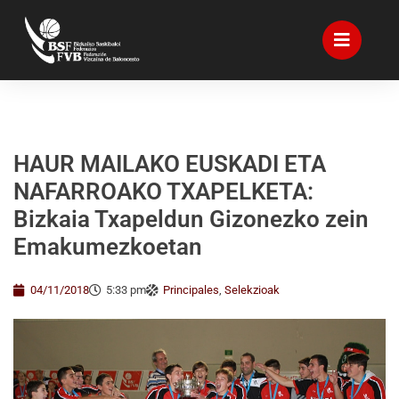
HAUR MAILAKO EUSKADI ETA
NAFARROAKO TXAPELKETA:
Bizkaia Txapeldun Gizonezko zein
Emakumezkoetan
04/11/2018
5:33 pm
Principales
,
Selekzioak