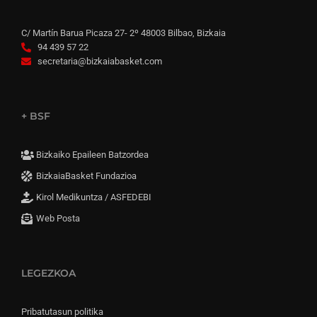
C/ Martín Barua Picaza 27- 2º 48003 Bilbao, Bizkaia
94 439 57 22
secretaria@bizkaiabasket.com
+ BSF
Bizkaiko Epaileen Batzordea
BizkaiaBasket Fundazioa
Kirol Medikuntza / ASFEDEBI
Web Posta
LEGEZKOA
Pribatutasun politika