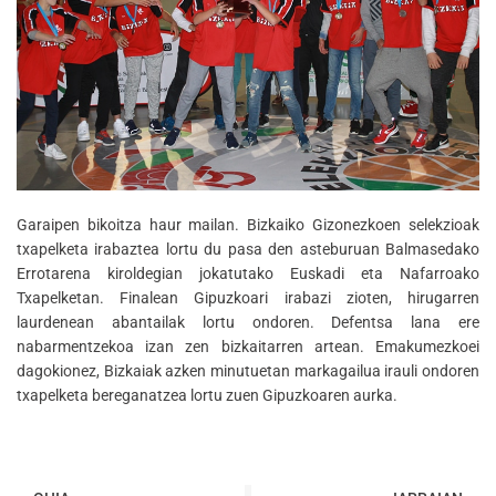
Garaipen bikoitza haur mailan. Bizkaiko Gizonezkoen selekzioak
txapelketa irabaztea lortu du pasa den asteburuan Balmasedako
Errotarena kiroldegian jokatutako Euskadi eta Nafarroako
Txapelketan. Finalean Gipuzkoari irabazi zioten, hirugarren
laurdenean abantailak lortu ondoren. Defentsa lana ere
nabarmentzekoa izan zen bizkaitarren artean. Emakumezkoei
dagokionez, Bizkaiak azken minutuetan markagailua irauli ondoren
txapelketa bereganatzea lortu zuen Gipuzkoaren aurka.