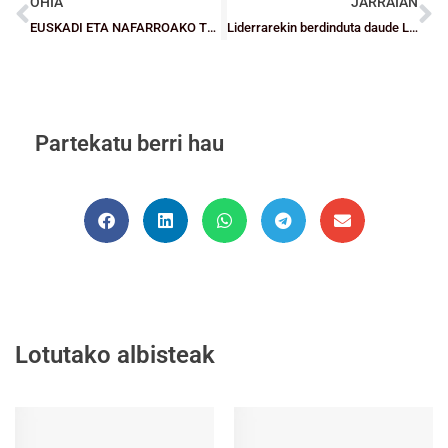
OHIA
JARRAIAN
EUSKADI ETA NAFARROAKO TXAPELKETA-KADETEAK: Beste bi garaipen Bizkaiarentzat!
Liderrarekin berdinduta daude Lointek, RETAbet eta Zornotza garaipenez beteriko asteburuaren ondoren
Partekatu berri hau
Lotutako albisteak