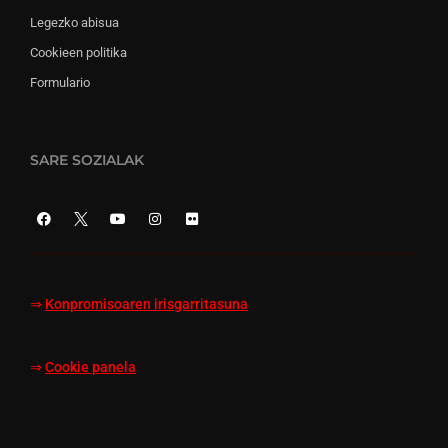
Legezko abisua
Cookieen politika
Formulario
SARE SOZIALAK
⇒
Konpromisoaren irisgarritasuna
⇒
Cookie panela