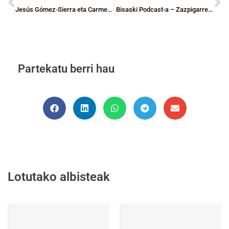
Jesús Gómez-Sierra eta Carmen Alcalá hil dira
Bisaski Podcast-a – Zazpigarren saioa
Partekatu berri hau
Lotutako albisteak