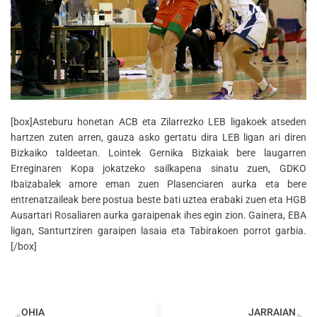
[box]Asteburu honetan ACB eta Zilarrezko LEB ligakoek atseden
hartzen zuten arren, gauza asko gertatu dira LEB ligan ari diren
Bizkaiko taldeetan. Lointek Gernika Bizkaiak bere laugarren
Erreginaren Kopa jokatzeko sailkapena sinatu zuen, GDKO
Ibaizabalek amore eman zuen Plasenciaren aurka eta bere
entrenatzaileak bere postua beste bati uztea erabaki zuen eta HGB
Ausartari Rosaliaren aurka garaipenak ihes egin zion. Gainera, EBA
ligan, Santurtziren garaipen lasaia eta Tabirakoen porrot garbia.
[/box]
OHIA
JARRAIAN