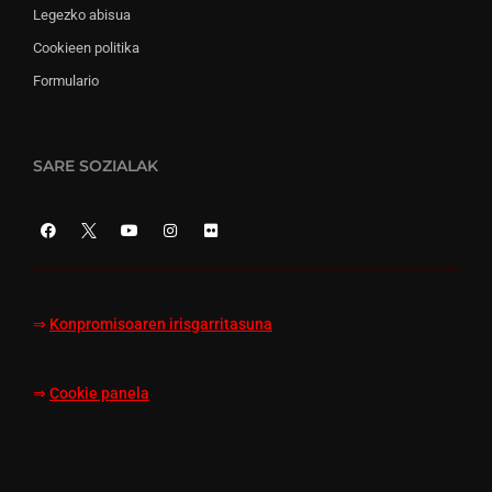
Legezko abisua
Cookieen politika
Formulario
SARE SOZIALAK
⇒
Konpromisoaren irisgarritasuna
⇒
Cookie panela