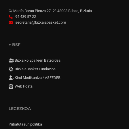
C/ Martín Barua Picaza 27- 2º 48003 Bilbao, Bizkaia
94 439 57 22
secretaria@bizkaiabasket.com
+ BSF
Bizkaiko Epaileen Batzordea
BizkaiaBasket Fundazioa
Kirol Medikuntza / ASFEDEBI
Web Posta
LEGEZKOA
Pribatutasun politika