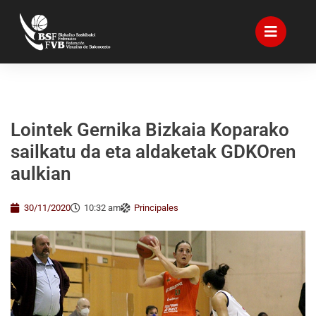
Lointek Gernika Bizkaia Koparako
sailkatu da eta aldaketak GDKOren
aulkian
30/11/2020
10:32 am
Principales