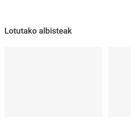
Lotutako albisteak