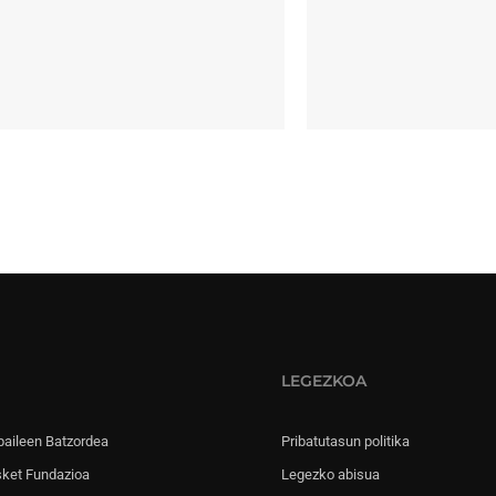
LEGEZKOA
paileen Batzordea
Pribatutasun politika
sket Fundazioa
Legezko abisua