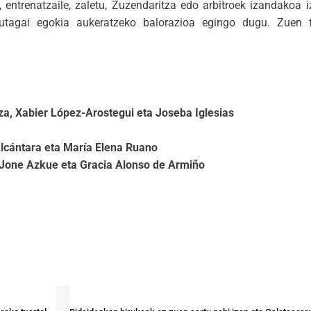
, entrenatzaile, zaletu, Zuzendaritza edo arbitroek izandakoa 
utagai egokia aukeratzeko balorazioa egingo dugu. Zuen fa
za, Xabier López-Arostegui eta Joseba Iglesias
lcántara eta María Elena Ruano
, Jone Azkue eta Gracia Alonso de Armiño