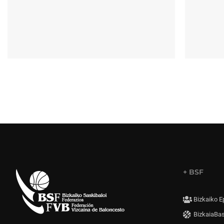
+ BSF
Bizkaiko E
BizkaiaBa