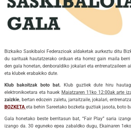
Bizkaiko Saskibaloi Federazioak aldaketak aurkeztu ditu Biz
du sarituak hautatzerako orduan eta horrez gain maila berri
den gala honetan, denboraldiko jokalari eta entrenatzaileen a
eta klubek erabakiko dute.
Klub bakoitzak boto bat.
Klub guztiek dute hiru hautag
elektronikoetara eta hauek
Maiatzaren 11ko 12:00ak arte iz
zaizkie
, bertan edozein zaletu, jarraitzaile, jokalari, entr
BOZKETA
eta behin Sareetako bozketa guztiak jasota, boto b
Gala honetako beste berritasun bat, “Fair Play” saria izan
izango da. 30 eguneko epea zabaldko dugu, Ekainaren 1eko 