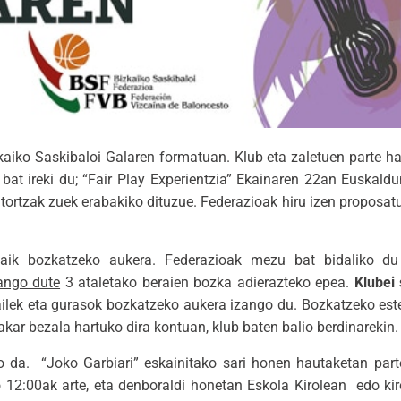
kaiko Saskibaloi Galaren formatuan. Klub eta zaletuen parte ha
 bat ireki du; “Fair Play Experientzia” Ekainaren 22an Euskal
itortzak zuek erabakiko dituzue. Federazioak hiru izen proposat
aik bozkatzeko aukera. Federazioak mezu bat bidaliko du
ango dute
3 ataletako beraien bozka adierazteko epea.
Klubei 
enatzailek eta gurasok bozkatzeko aukera izango du. Bozkatzeko e
akar bezala hartuko dira kontuan, klub baten balio berdinarekin.
go da. “Joko Garbiari” eskainitako sari honen hautaketan par
12:00ak arte, eta denboraldi honetan Eskola Kirolean edo kir