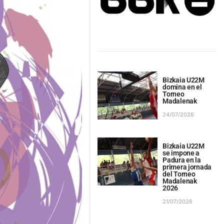
Bizkaia U22M
domina en el
Torneo
Madalenak
24/07/2026
Bizkaia U22M
se impone a
Padura en la
primera jornada
del Torneo
Madalenak
2026
21/07/2026