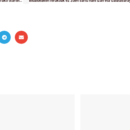
EUSKAL LIGAK: Loiola azpi-txapeldun eta Gernikak Espainiako txapelketarako txartela lortu du Emakumezko Kadeteetan