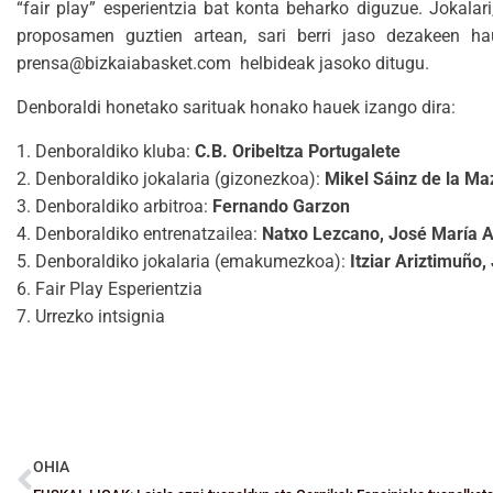
“fair play” esperientzia bat konta beharko diguzue. Jokalari
proposamen guztien artean, sari berri jaso dezakeen ha
prensa@bizkaiabasket.com helbideak jasoko ditugu.
Denboraldi honetako sarituak honako hauek izango dira:
1. Denboraldiko kluba:
C.B. Oribeltza Portugalete
2. Denboraldiko jokalaria (gizonezkoa):
Mikel Sáinz de la Ma
3. Denboraldiko arbitroa:
Fernando Garzon
4. Denboraldiko entrenatzailea:
Natxo Lezcano, José María A
5. Denboraldiko jokalaria (emakumezkoa):
Itziar Ariztimuño
6. Fair Play Esperientzia
7. Urrezko intsignia
OHIA