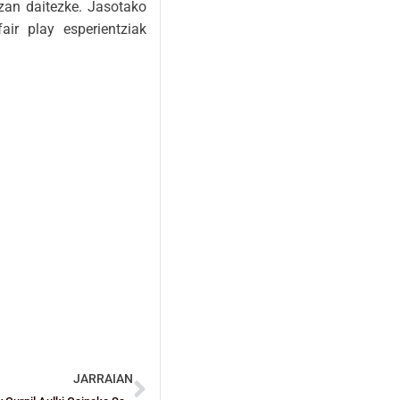
izan daitezke. Jasotako
ir play esperientziak
JARRAIAN