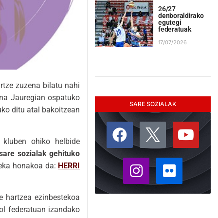
26/27
denboraldirako
egutegi
federatuak
17/07/2026
rtze zuzena bilatu nahi
duna Jauregian ospatuko
SARE SOZIALAK
uko ditu atal bakoitzean
 kluben ohiko helbide
sare sozialak gehituko
steka honakoa da:
HERRI
te hartzea ezinbestekoa
ol federatuan izandako