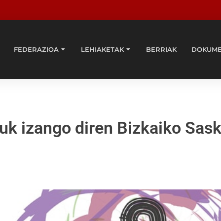
FEDERAZIOA
LEHIAKETAK
BERRIAK
DOKUM
zuk izango diren Bizkaiko Sask