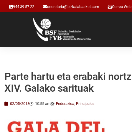
944 39 57 22
secretaria@bizkaiabasket.com
Correo Web
Parte hartu eta erabaki nort
XIV. Galako sarituak
02/05/2018
10:55 am
Federazioa
,
Principales