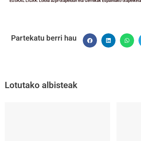
Partekatu berri hau
Lotutako albisteak