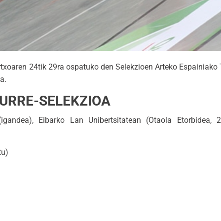
txoaren 24tik 29ra ospatuko den Selekzioen Arteko Espainiako 
a.
URRE-SELEKZIOA
ndea), Eibarko Lan Unibertsitatean (Otaola Etorbidea, 29
tu)