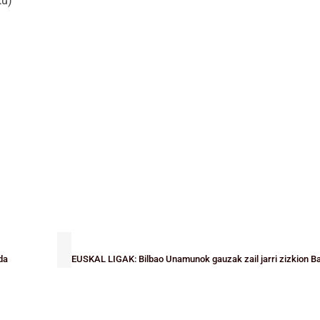
tu)
da