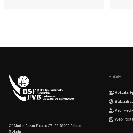
+ BSF
Bizkaiko E
BizkaiaBa
Kirol Medi
Web Post
C/ Martín Barua Picaza 27- 2º 48003 Bilbao,
Bizkaia