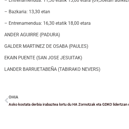
– Entrenamendua: 11,30 etatik 13,00 etara (09,30etan aurkez
– Bazkaria: 13,30 etan
– Entrenamendua: 16,30 etatik 18,00 etara
ANDER AGUIRRE (PADURA)
GALDER MARTINEZ DE OSABA (PAULES)
EKAIN PUENTE (SAN JOSE JESUITAK)
LANDER BARRUETABEÑA (TABIRAKO NEVERS)
OHIA
Asko kostata derbia irabaztea lortu du HA Zornotzak eta GDKO lidertzan 