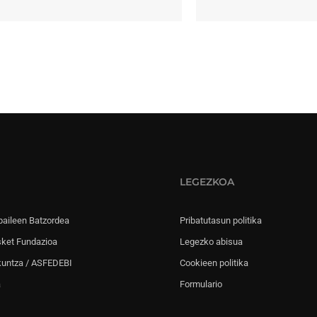
LEGEZKOA
paileen Batzordea
Pribatutasun politika
sket Fundazioa
Legezko abisua
kuntza / ASFEDEBI
Cookieen politika
a
Formulario