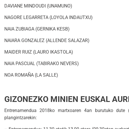
DAVIANE MINDOUDI (UNAMUNO)
NAGORE LEGARRETA (LOYOLA INDAUTXU)
NAIA ZUBIAGA (GERNIKA KESB)
NAIARA GONZALEZ (ALLENDE SALAZAR)
MAIDER RUIZ (LAURO IKASTOLA)
NAIA PASCUAL (TABIRAKO NEVERS)
NOA ROMAÑA (LA SALLE)
GIZONEZKO MINIEN EUSKAL AUR
Entrenamendua 2018ko martxoaren 4an burutuko dute (iga
plangintzarekin: