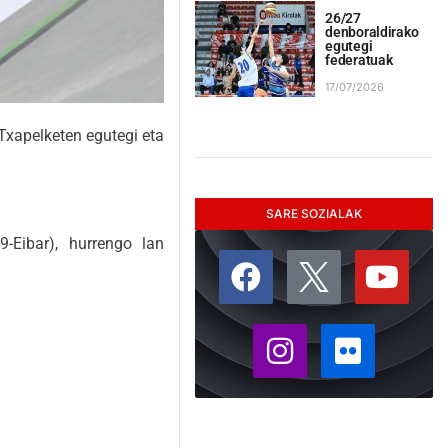
26/27
denboraldirako
egutegi
federatuak
17/07/2026
Txapelketen egutegi eta
SARE SOZIALAK
-Eibar), hurrengo lan