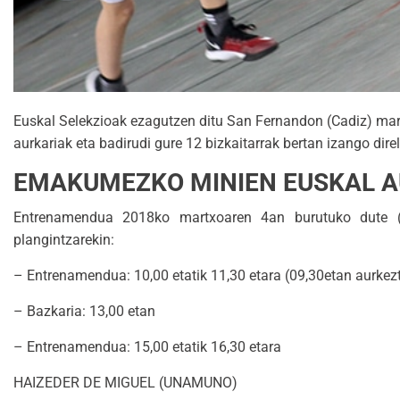
Euskal Selekzioak ezagutzen ditu San Fernandon (Cadiz) mar
aurkariak eta badirudi gure 12 bizkaitarrak bertan izango direl
EMAKUMEZKO MINIEN EUSKAL A
Entrenamendua 2018ko martxoaren 4an burutuko dute (iga
plangintzarekin:
– Entrenamendua: 10,00 etatik 11,30 etara (09,30etan aurkez
– Bazkaria: 13,00 etan
– Entrenamendua: 15,00 etatik 16,30 etara
HAIZEDER DE MIGUEL (UNAMUNO)