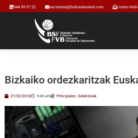
944 39 57 22
secretaria@bizkaiabasket.com
Correo Web
Bizkaiko ordezkaritzak Eusk
27/02/2018
9:49 am
Principales
,
Selekzioak