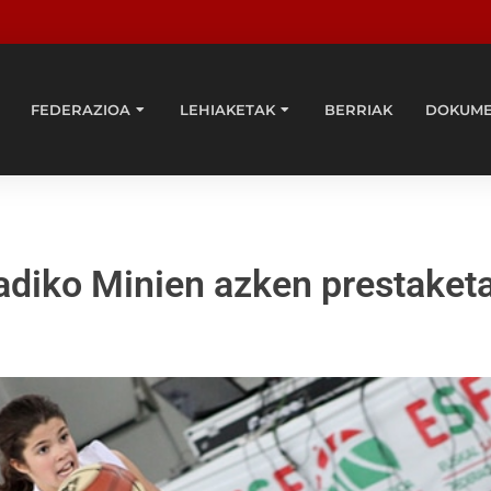
FEDERAZIOA
LEHIAKETAK
BERRIAK
DOKUM
adiko Minien azken prestaketa