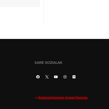
SARE SOZIALAK
⇒
Konpromisoaren irisgarritasuna