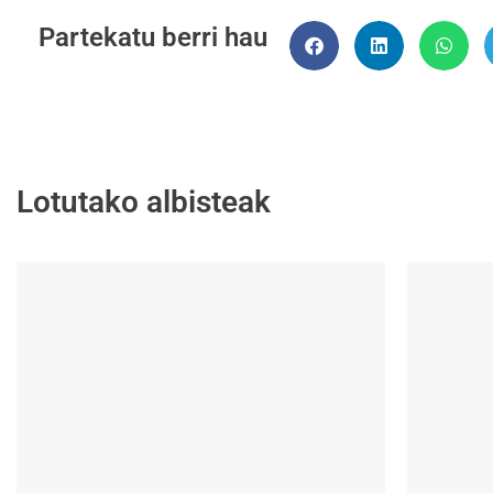
Partekatu berri hau
Lotutako albisteak