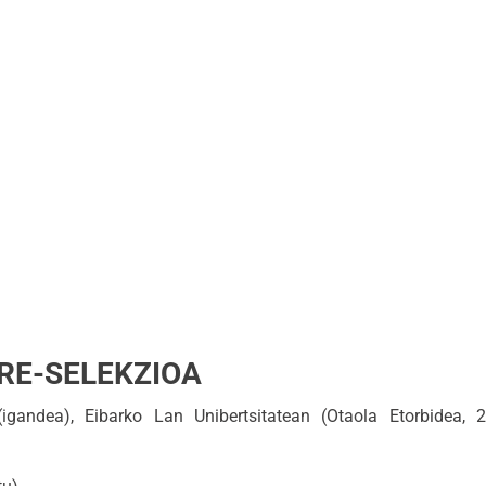
RE-SELEKZIOA
ndea), Eibarko Lan Unibertsitatean (Otaola Etorbidea, 29