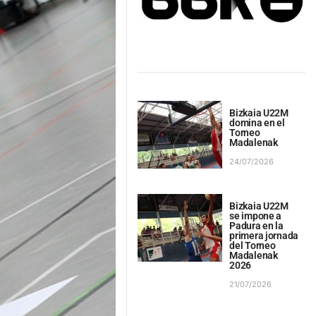
Bizkaia U22M
domina en el
Torneo
Madalenak
24/07/2026
Bizkaia U22M
se impone a
Padura en la
primera jornada
del Torneo
Madalenak
2026
21/07/2026