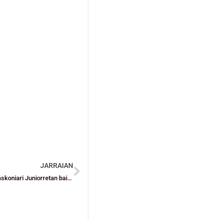
JARRAIAN
EUSKAL LIGAK: Bilbao Unamunok gauzak zail jarri zizkion Baskoniari Juniorretan baina ezin irabazi