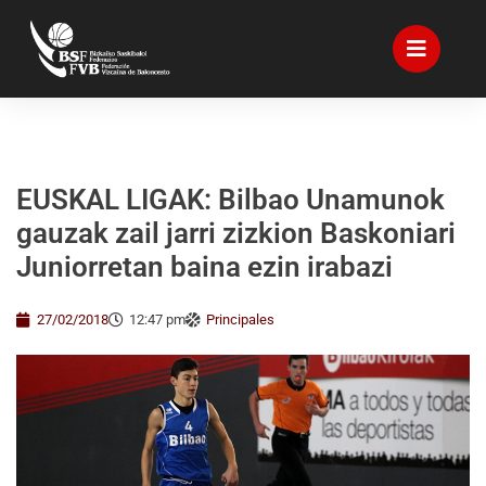
EUSKAL LIGAK: Bilbao Unamunok
gauzak zail jarri zizkion Baskoniari
Juniorretan baina ezin irabazi
27/02/2018
12:47 pm
Principales