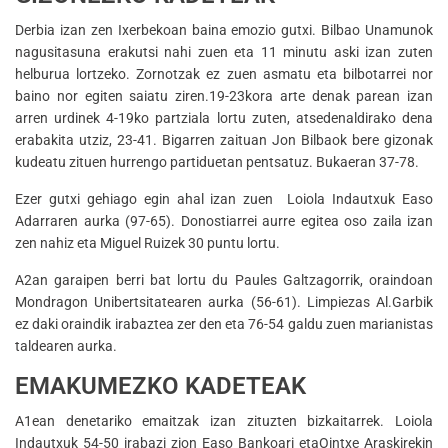
Derbia izan zen Ixerbekoan baina emozio gutxi. Bilbao Unamunok
nagusitasuna erakutsi nahi zuen eta 11 minutu aski izan zuten
helburua lortzeko. Zornotzak ez zuen asmatu eta bilbotarrei nor
baino nor egiten saiatu ziren.19-23kora arte denak parean izan
arren urdinek 4-19ko partziala lortu zuten, atsedenaldirako dena
erabakita utziz, 23-41. Bigarren zaituan Jon Bilbaok bere gizonak
kudeatu zituen hurrengo partiduetan pentsatuz. Bukaeran 37-78.
Ezer gutxi gehiago egin ahal izan zuen Loiola Indautxuk Easo
Adarraren aurka (97-65). Donostiarrei aurre egitea oso zaila izan
zen nahiz eta Miguel Ruizek 30 puntu lortu.
A2an garaipen berri bat lortu du Paules Galtzagorrik, oraindoan
Mondragon Unibertsitatearen aurka (56-61). Limpiezas Al.Garbik
ez daki oraindik irabaztea zer den eta 76-54 galdu zuen marianistas
taldearen aurka.
EMAKUMEZKO KADETEAK
A1ean denetariko emaitzak izan zituzten bizkaitarrek. Loiola
Indautxuk 54-50 irabazi zion Easo Bankoari etaOintxe Araskirekin