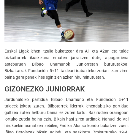
Euskal Ligak lehen itzulia bukatzear dira A1 eta A2an eta talde
bizkaitarrek ikuskizuna ematen jarraitzen dute, aipagarriena
asteburuan Bilbao Unamunok Juniorretan burututakoa.
Bizkaitarrak Fundación 5+11 taldeari irabazteko zorian izan ziren
baina garaipenak ihes egin zien azken hiru minutuetan.
GIZONEZKO JUNIORRAK
Jardunaldiko partidua Bilbao Unamuno eta Fundación 5+11
taldeek jokatu zuten. Bilbotarrek liderrak lehendabiziko partidua
galtzea zuten helburu baina ez zuten lortu. Bazirudien oraingoan
lortuko zutela baina ezin. Bikain hasi ziren urdinak, Nahuel de Val
hirukoekin asmatzen zebilen, Endika Alonso kondo bukatzen zuen,
Iñigo Betolazak bikain agindu eta saskiratu…7minuturako 19-4.