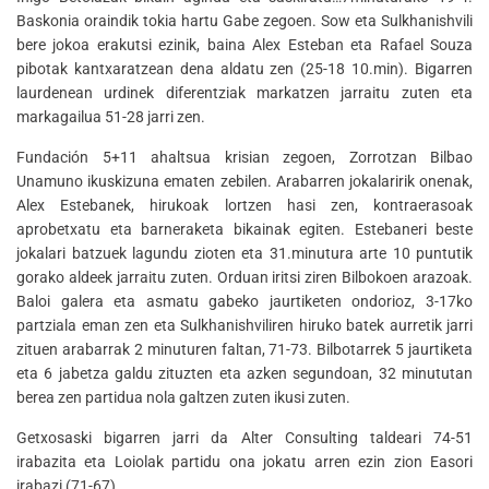
Baskonia oraindik tokia hartu Gabe zegoen. Sow eta Sulkhanishvili
bere jokoa erakutsi ezinik, baina Alex Esteban eta Rafael Souza
pibotak kantxaratzean dena aldatu zen (25-18 10.min). Bigarren
laurdenean urdinek diferentziak markatzen jarraitu zuten eta
markagailua 51-28 jarri zen.
Fundación 5+11 ahaltsua krisian zegoen, Zorrotzan Bilbao
Unamuno ikuskizuna ematen zebilen. Arabarren jokalaririk onenak,
Alex Estebanek, hirukoak lortzen hasi zen, kontraerasoak
aprobetxatu eta barneraketa bikainak egiten. Estebaneri beste
jokalari batzuek lagundu zioten eta 31.minutura arte 10 puntutik
gorako aldeek jarraitu zuten. Orduan iritsi ziren Bilbokoen arazoak.
Baloi galera eta asmatu gabeko jaurtiketen ondorioz, 3-17ko
partziala eman zen eta Sulkhanishviliren hiruko batek aurretik jarri
zituen arabarrak 2 minuturen faltan, 71-73. Bilbotarrek 5 jaurtiketa
eta 6 jabetza galdu zituzten eta azken segundoan, 32 minututan
berea zen partidua nola galtzen zuten ikusi zuten.
Getxosaski bigarren jarri da Alter Consulting taldeari 74-51
irabazita eta Loiolak partidu ona jokatu arren ezin zion Easori
irabazi (71-67).