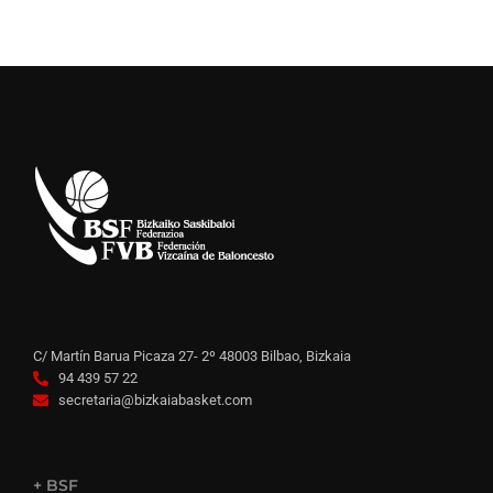
C/ Martín Barua Picaza 27- 2º 48003 Bilbao, Bizkaia
94 439 57 22
secretaria@bizkaiabasket.com
+ BSF