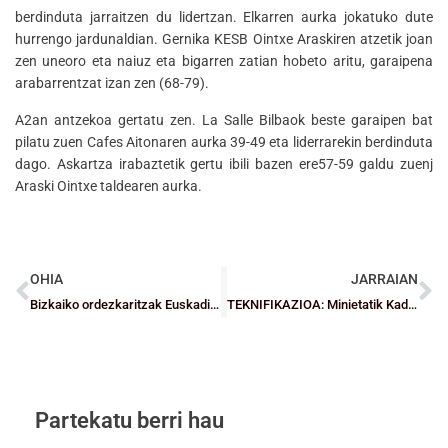
berdinduta jarraitzen du lidertzan. Elkarren aurka jokatuko dute
hurrengo jardunaldian. Gernika KESB Ointxe Araskiren atzetik joan
zen uneoro eta naiuz eta bigarren zatian hobeto aritu, garaipena
arabarrentzat izan zen (68-79).
A2an antzekoa gertatu zen. La Salle Bilbaok beste garaipen bat
pilatu zuen Cafes Aitonaren aurka 39-49 eta liderrarekin berdinduta
dago. Askartza irabaztetik gertu ibili bazen ere57-59 galdu zuenj
Araski Ointxe taldearen aurka.
OHIA
JARRAIAN
Bizkaiko ordezkaritzak Euskadiko Minien azken prestaketan dihar du
TEKNIFIKAZIOA: Minietatik Kadeteetara aurrera jarraitzen dute eta 2007koek Topaketa izango dute
Partekatu berri hau