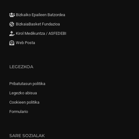
Bizkaiko Epaileen Batzordea
BizkaiaBasket Fundazioa
Kirol Medikuntza / ASFEDEBI
Web Posta
LEGEZKOA
Pribatutasun politika
Legezko abisua
Cookieen politika
Formulario
SARE SOZIALAK