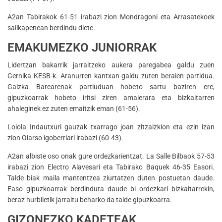
A2an Tabirakok 61-51 irabazi zion Mondragoni eta Arrasatekoek
sailkapenean berdindu diete.
EMAKUMEZKO JUNIORRAK
Lidertzan bakarrik jarraitzeko aukera paregabea galdu zuen
Gernika KESB-k. Aranurren kantxan galdu zuten beraien partidua.
Gaizka Barearenak partiuduan hobeto sartu baziren ere,
gipuzkoarrak hobeto iritsi ziren amaierara eta bizkaitarren
ahaleginek ez zuten emaitzik eman (61-56).
Loiola Indautxuri gauzak txarrago joan zitzaizkion eta ezin izan
zion Oiarso igoberriari irabazi (60-43).
A2an albiste oso onak gure ordezkarientzat. La Salle Bilbaok 57-53
irabazi zion Electro Alavesari eta Tabirako Baquek 46-35 Easori.
Talde biak maila mantentzea ziurtatzen duten postuetan daude.
Easo gipuzkoarrak berdinduta daude bi ordezkari bizkaitarrekin,
beraz hurbiletik jarraitu beharko da talde gipuzkoarra.
GIZONEZKO KADETEAK