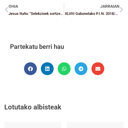
OHIA
JARRAIAN
Jesus Ituño: “Selekzioek sortzen duten ilusio guztiarekin geratzen gara”
XLVIII Gabonetako P.I.N. 2018/19 Torneoan izena emateko epea zabalik
Partekatu berri hau
Lotutako albisteak