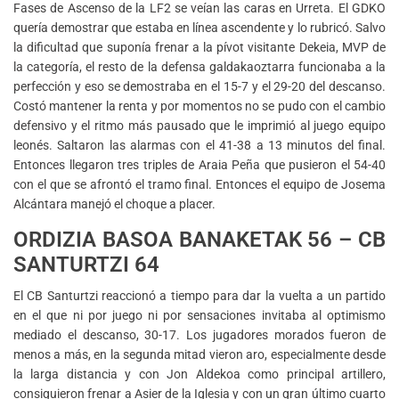
Fases de Ascenso de la LF2 se veían las caras en Urreta. El GDKO
quería demostrar que estaba en línea ascendente y lo rubricó. Salvo
la dificultad que suponía frenar a la pívot visitante Dekeia, MVP de
la categoría, el resto de la defensa galdakaoztarra funcionaba a la
perfección y eso se demostraba en el 15-7 y el 29-20 del descanso.
Costó mantener la renta y por momentos no se pudo con el cambio
defensivo y el ritmo más pausado que le imprimió al juego equipo
leonés. Saltaron las alarmas con el 41-38 a 13 minutos del final.
Entonces llegaron tres triples de Araia Peña que pusieron el 54-40
con el que se afrontó el tramo final. Entonces el equipo de Josema
Alcántara manejó el choque a placer.
ORDIZIA BASOA BANAKETAK 56 – CB
SANTURTZI 64
El CB Santurtzi reaccionó a tiempo para dar la vuelta a un partido
en el que ni por juego ni por sensaciones invitaba al optimismo
mediado el descanso, 30-17. Los jugadores morados fueron de
menos a más, en la segunda mitad vieron aro, especialmente desde
la larga distancia y con Jon Aldekoa como principal artillero,
consiguieron frenar a Asier de la Iglesia y con un gran último cuarto