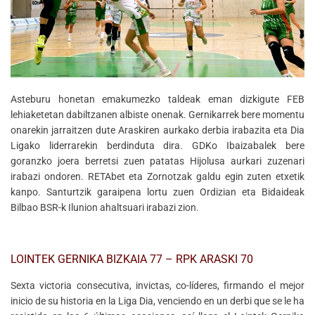
Asteburu honetan emakumezko taldeak eman dizkigute FEB
lehiaketetan dabiltzanen albiste onenak. Gernikarrek bere momentu
onarekin jarraitzen dute Araskiren aurkako derbia irabazita eta Dia
Ligako liderrarekin berdinduta dira. GDKo Ibaizabalek bere
goranzko joera berretsi zuen patatas Hijolusa aurkari zuzenari
irabazi ondoren. RETAbet eta Zornotzak galdu egin zuten etxetik
kanpo. Santurtzik garaipena lortu zuen Ordizian eta Bidaideak
Bilbao BSR-k Ilunion ahaltsuari irabazi zion.
LOINTEK GERNIKA BIZKAIA 77 – RPK ARASKI 70
Sexta victoria consecutiva, invictas, co-líderes, firmando el mejor
inicio de su historia en la Liga Dia, venciendo en un derbi que se le ha