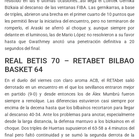
resistido en las 6 últimas ocasiones…así llega el Lointek Gernika
Bizkaia al descanso de las ventanas FIBA. Las gernikarras, a base
de triples, abrieron una brecha en el primer cuarto de 10 puntos que
les permitió llevar la iniciativa del encuentro, pero no terminaron de
romperlo, el Araski se aferró al choque y, aunque siempre por
delante en el luminoso, las de Mario López no resolvieron a su favor
hasta que Gwathmey anotó una penetración definitiva a 20
segundos del final.
REAL BETIS 70 – RETABET BILBAO
BASKET 64
En el duelo del viernes con claro aroma ACB, el RETAbet salió
derrotado en un encuentro en el que los sevillanos entraron mejor
en partido (9-0) y desde entonces los de Álex Mumbrú fueron
siempre a remolque. Las diferencias estuvieron casi siempre por
encima de la decena hasta que los bilbaínos recortaron para llegar
al descanso 40-34. Ante los problemas para anotar, especialmente
desde la larga distancia, la defensa mantuvo a los bizkainos en el
choque. Dos triples de Huertas supusieron el 63-58 a 4 minutos del
final pero faltó continuidad y se sumó la segunda derrota de la