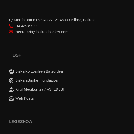
C/ Martín Barua Picaza 27- 2º 48003 Bilbao, Bizkaia
94 439 57 22
secretaria@bizkaiabasket.com
+ BSF
Bizkaiko Epaileen Batzordea
BizkaiaBasket Fundazioa
Kirol Medikuntza / ASFEDEBI
Web Posta
LEGEZKOA