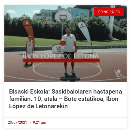
PRINCIPALES
Bisaski Eskola: Saskibaloiaren hastapena
familian. 10. atala – Bote estatikoa, Ibon
López de Letonarekin
23/07/2021
9:21 am