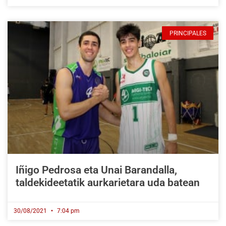
PRINCIPALES
Iñigo Pedrosa eta Unai Barandalla,
taldekideetatik aurkarietara uda batean
30/08/2021
7:04 pm