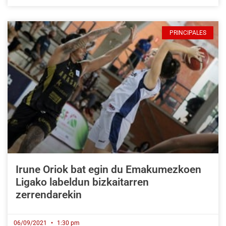
PRINCIPALES
Irune Oriok bat egin du Emakumezkoen
Ligako labeldun bizkaitarren
zerrendarekin
06/09/2021
1:30 pm