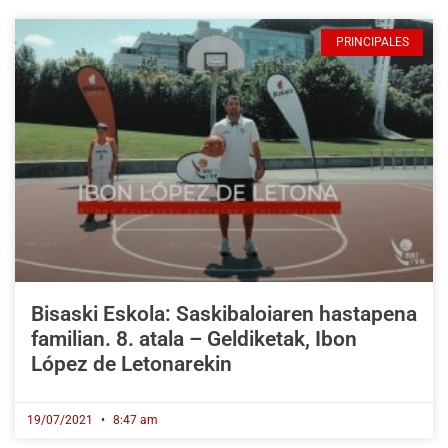
PRINCIPALES
Bisaski Eskola: Saskibaloiaren hastapena
familian. 8. atala – Geldiketak, Ibon
López de Letonarekin
19/07/2021
8:47 am