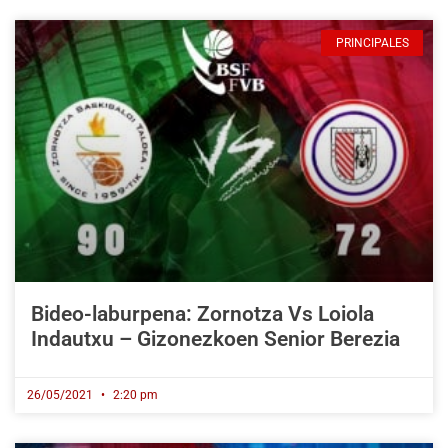
PRINCIPALES
Bideo-laburpena: Zornotza Vs Loiola
Indautxu – Gizonezkoen Senior Berezia
26/05/2021
2:20 pm