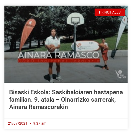
PRINCIPALES
Bisaski Eskola: Saskibaloiaren hastapena
familian. 9. atala – Oinarrizko sarrerak,
Ainara Ramascorekin
21/07/2021
9:37 am