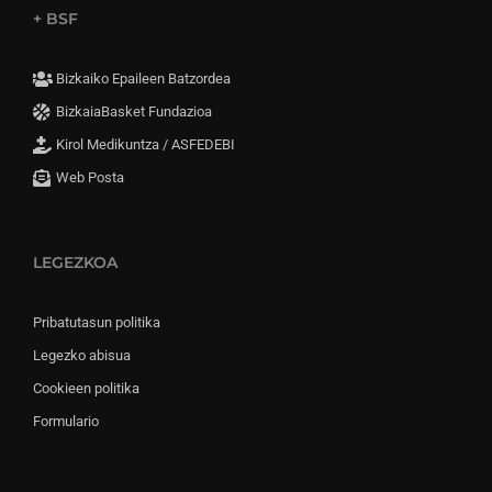
+ BSF
Bizkaiko Epaileen Batzordea
BizkaiaBasket Fundazioa
Kirol Medikuntza / ASFEDEBI
Web Posta
LEGEZKOA
Pribatutasun politika
Legezko abisua
Cookieen politika
Formulario