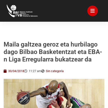
Maila galtzea geroz eta hurbilago
dago Bilbao Basketentzat eta EBA-
n Liga Erregularra bukatzear da
30/04/2018
11:27 am
Sin categoría