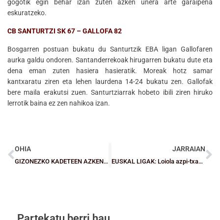
gogotik egin behar izan zuten azken unera arte garaipena
eskuratzeko.
CB SANTURTZI SK 67 – GALLOFA 82
Bosgarren postuan bukatu du Santurtzik EBA ligan Gallofaren
aurka galdu ondoren. Santanderrekoak hirugarren bukatu dute eta
dena eman zuten hasiera hasieratik. Moreak hotz samar
kantxaratu ziren eta lehen laurdena 14-24 bukatu zen. Gallofak
bere maila erakutsi zuen. Santurtziarrak hobeto ibili ziren hiruko
lerrotik baina ez zen nahikoa izan.
OHIA
JARRAIAN
GIZONEZKO KADETEEN AZKEN FASEA: Titulua lortu du Leioak Santurtziri irabazita (61-50)
EUSKAL LIGAK: Loiola azpi-txapeldun eta Gernikak Espainiako txapelketarako txartela lortu du Emakumezko Kadeteetan
Partekatu berri hau