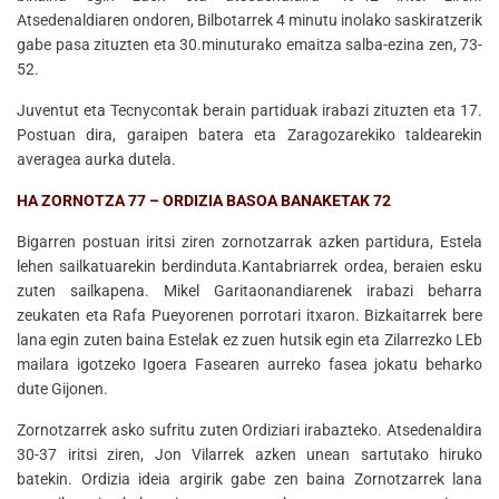
Atsedenaldiaren ondoren, Bilbotarrek 4 minutu inolako saskiratzerik
gabe pasa zituzten eta 30.minuturako emaitza salba-ezina zen, 73-
52.
Juventut eta Tecnycontak berain partiduak irabazi zituzten eta 17.
Postuan dira, garaipen batera eta Zaragozarekiko taldearekin
averagea aurka dutela.
HA ZORNOTZA 77 – ORDIZIA BASOA BANAKETAK 72
Bigarren postuan iritsi ziren zornotzarrak azken partidura, Estela
lehen sailkatuarekin berdinduta.Kantabriarrek ordea, beraien esku
zuten sailkapena. Mikel Garitaonandiarenek irabazi beharra
zeukaten eta Rafa Pueyorenen porrotari itxaron. Bizkaitarrek bere
lana egin zuten baina Estelak ez zuen hutsik egin eta Zilarrezko LEb
mailara igotzeko Igoera Fasearen aurreko fasea jokatu beharko
dute Gijonen.
Zornotzarrek asko sufritu zuten Ordiziari irabazteko. Atsedenaldira
30-37 iritsi ziren, Jon Vilarrek azken unean sartutako hiruko
batekin. Ordizia ideia argirik gabe zen baina Zornotzarrek lana