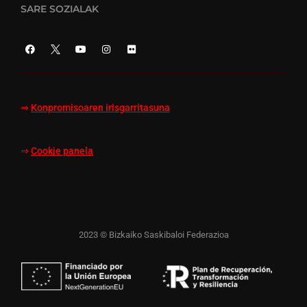
SARE SOZIALAK
⇒
Konpromisoaren irisgarritasuna
⇒
Cookie panela
2023 © Bizkaiko Saskibaloi Federazioa