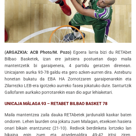
(ARGAZKIA: ACB Photo/M. Pozo)
Egoera larria bizi du RETAbet
Bilbao Basketek, izan ere jaitsiera postuetan dago maila
mantentzetik bi garaipenera, 4 partidu geratzen direnean.
Unicajaren aurka 93-78 galdu eta gero azken-aurren dira. Asteburu
honetan bukatu da EBA HA Zornotzaren garaipenarekin eta
Zilarrezko LEB-era igotzeko aurreko fasea jokatuko dute. Santurtzik
Gallofaren aurkako porrotarekin esan dio agur lehiaketari.
UNICAJA MÁLAGA 93 – RETABET BILBAO BASKET 78
Maila mantentzea zaila dauka RETAbetek jardunaldi kaxkar baten
ondoren. Lehen laurden ona jokatu zuen Malagan, etxekoen hasiera
onari bikain erantzunez (21-10). Redivok berdinketa lortzeko lan
bikaina egin zuen eta atsedenaldira 49-42 iritsi ziren.